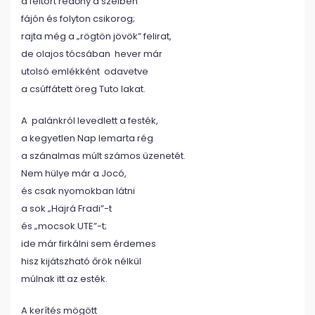
a feltört redőny a szélben
fájón és folyton csikorog;
rajta még a „rögtön jövök” felirat,
de olajos tócsában hever már
utolsó emlékként odavetve
a csúffátett öreg Tuto lakat.
A palánkról levedlett a festék,
a kegyetlen Nap lemarta rég
a szánalmas múlt számos üzenetét.
Nem hülye már a Jocó,
és csak nyomokban látni
a sok „Hajrá Fradi”-t
és „mocsok UTE”-t;
ide már firkálni sem érdemes
hisz kijátszható őrök nélkül
múlnak itt az esték.
A kerítés mögött