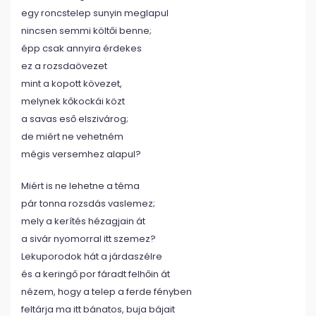
egy roncstelep sunyin meglapul
nincsen semmi költői benne;
épp csak annyira érdekes
ez a rozsdaövezet
mint a kopott kövezet,
melynek kőkockái közt
a savas eső elszivárog;
de miért ne vehetném
mégis versemhez alapul?
Miért is ne lehetne a téma
pár tonna rozsdás vaslemez;
mely a kerítés hézagjain át
a sivár nyomorral itt szemez?
Lekuporodok hát a járdaszélre
és a keringő por fáradt felhőin át
nézem, hogy a telep a ferde fényben
feltárja ma itt bánatos, buja bájait