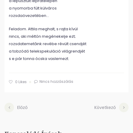
a lepusztult lepratelepen
a nyomorba fúlt külváros
rozsdaövezetében…
Feladom. Attila meghalt, s rajta kívül
nincs, aki méltón megénekelje ezt;
rozsdatemetőink revébe révült csendjét
a tobzódó telekspekuláció világrendjét
s e pár tonna ócska vaslemezt.
Nincs hozzászólás
0
Likes
Előző
Következő