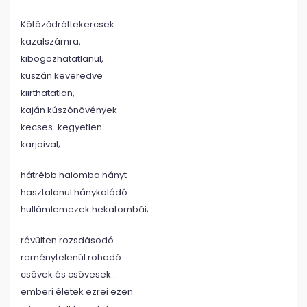
Kötöződróttekercsek
kazalszámra,
kibogozhatatlanul,
kuszán keveredve
kiirthatatlan,
kaján kúszónövények
kecses-kegyetlen
karjaival;
hátrébb halomba hányt
hasztalanul hánykolódó
hullámlemezek hekatombái;
révülten rozsdásodó
reménytelenül rohadó
csövek és csövesek…
emberi életek ezrei ezen