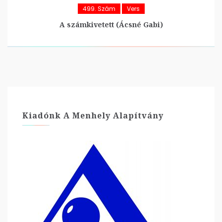
499. Szám
Vers
A számkivetett (Ácsné Gabi)
Kiadónk A Menhely Alapítvány