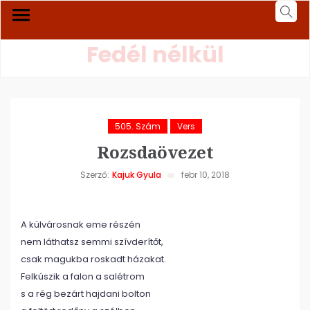
Fedél nélkül
505. Szám
Vers
Rozsdaövezet
Szerző:
Kajuk Gyula
febr 10, 2018
A külvárosnak eme részén
nem láthatsz semmi szívderítőt,
csak magukba roskadt házakat.
Felkúszik a falon a salétrom
s a rég bezárt hajdani bolton