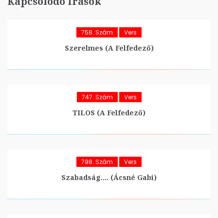
Kapcsolódó Írások
758. Szám
Vers
Szerelmes (A Felfedező)
747. Szám
Vers
TILOS (A Felfedező)
798. Szám
Vers
Szabadság…. (Ácsné Gabi)