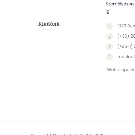
Személyesen a
ig
Kiadónk
1073 Bud
(+36) 2
(+36-1)
fedelnel
Webshopunk