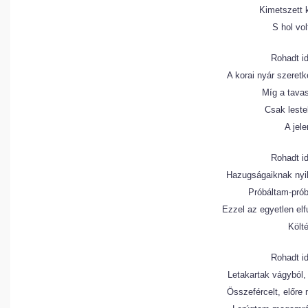
Kimetszett 
S hol vol
Rohadt id
A korai nyár szeretk
Míg a tavas
Csak leste
A jele
Rohadt id
Hazugságaiknak nyil
Próbáltam-prób
Ezzel az egyetlen elf
Költé
Rohadt id
Letakartak vágyból, 
Összefércelt, előre 