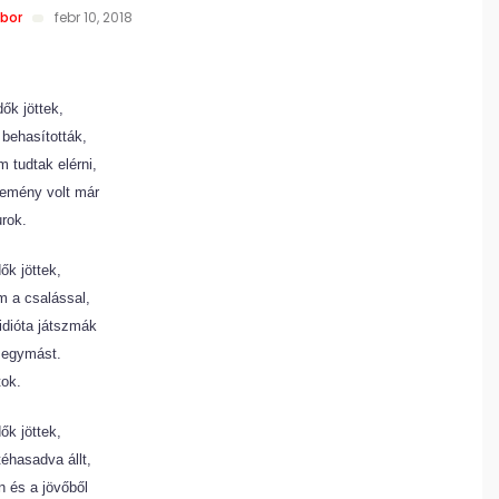
bor
febr 10, 2018
ők jöttek,
behasították,
 tudtak elérni,
kemény volt már
rok.
ők jöttek,
 a csalással,
idióta játszmák
 egymást.
ok.
ők jöttek,
éhasadva állt,
n és a jövőből