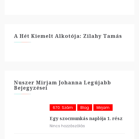
A Hét Kiemelt Alkotója: Zilahy Tamás
Nuszer Mirjam Johanna Legújabb
Bejegyzései
670. Szám
Blog
Mirjam
Egy szocmunkás naplója 1. rész
Nincs hozzászólás