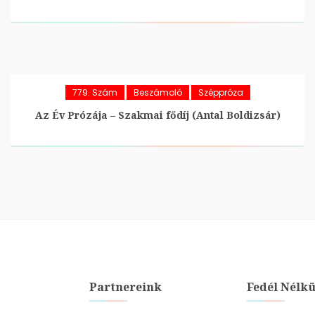
779. Szám
Beszámoló
Széppróza
Az Év Prózája – Szakmai fődíj (Antal Boldizsár)
Partnereink
Fedél Nélkü