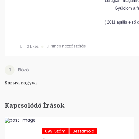
Lerúgtam magamról
Gyűlölöm a
(
2011.április első d
Nincs hozzászólás
0
Likes
Előző
Sorsra rogyva
Kapcsolódó Írások
699. Szám
Beszámoló