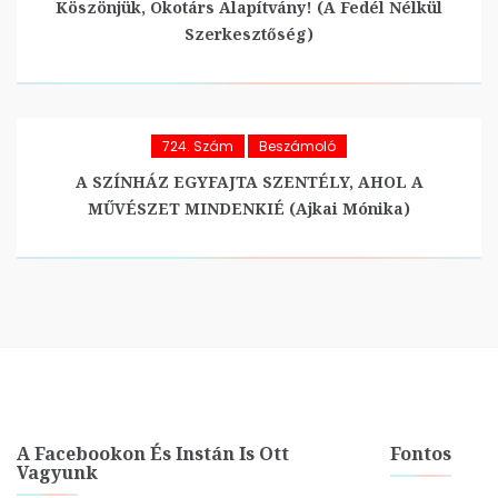
Köszönjük, Ökotárs Alapítvány! (A Fedél Nélkül
Szerkesztőség)
724. Szám
Beszámoló
A SZÍNHÁZ EGYFAJTA SZENTÉLY, AHOL A
MŰVÉSZET MINDENKIÉ (Ajkai Mónika)
A Facebookon És Instán Is Ott
Fontos
Vagyunk