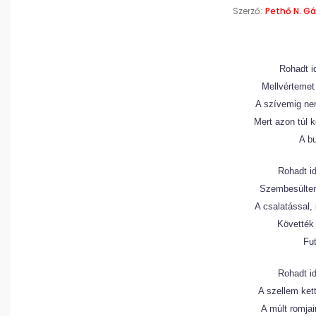
Szerző:
Pethő N. Gá
Rohadt id
Mellvértemet 
A szívemig nem
Mert azon túl 
A bu
Rohadt id
Szembesültem
A csalatással, 
Követték
Fut
Rohadt id
A szellem kett
A múlt romjai