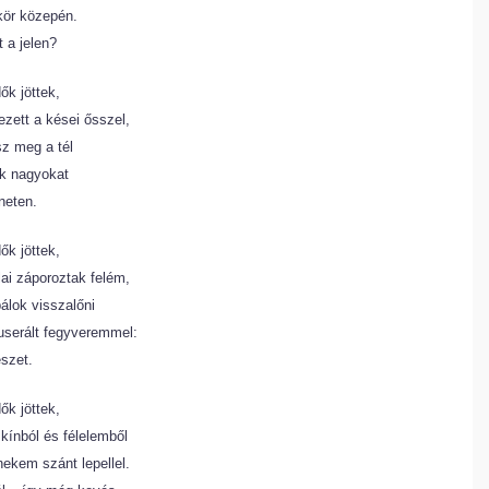
kör közepén.
t a jelen?
ők jöttek,
ezett a kései ősszel,
z meg a tél
k nagyokat
neten.
ők jöttek,
ai záporoztak felém,
álok visszalőni
userált fegyveremmel:
szet.
ők jöttek,
kínból és félelemből
nekem szánt lepellel.