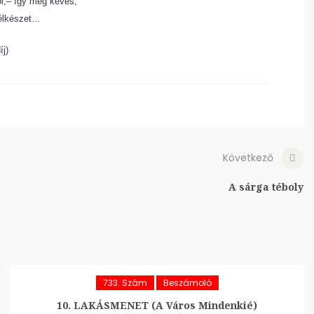
,– így még kevés,
 félkészet…
íj)
Következő
A sárga téboly
733. Szám
Beszámoló
10. LAKÁSMENET (A Város Mindenkié)