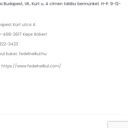
 Budapest, VII., Kürt u. 4 címen találsz bennünket. H-P: 9-12-
apest Kürt utca 4.
0-468-2617 Kepe Róbert
 322-3423
kul kukac fedelnelkul.hu
:
https://www.fedelnelkul.com/