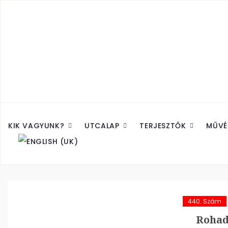
KIK VAGYUNK?
UTCALAP
TERJESZTŐK
MŰVÉ
440. Szám
Rohad