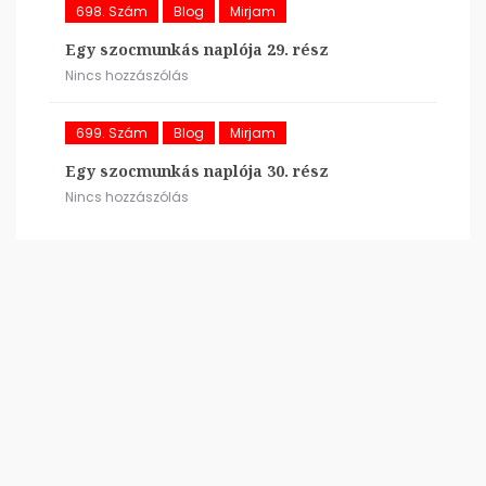
698. Szám
Blog
Mirjam
Egy szocmunkás naplója 29. rész
Nincs hozzászólás
699. Szám
Blog
Mirjam
Egy szocmunkás naplója 30. rész
Nincs hozzászólás