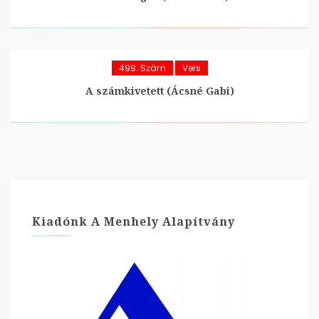
499. Szám
Vers
A számkivetett (Ácsné Gabi)
Kiadónk A Menhely Alapítvány