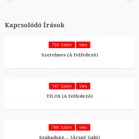
Kapcsolódó Írások
758. Szám
Vers
Szerelmes (A Felfedező)
747. Szám
Vers
TILOS (A Felfedező)
798. Szám
Vers
Szabadság…. (Ácsné Gabi)