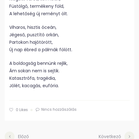
Füstölgő, termékeny föld,
A lehetőség új reményt ölt.
Viharos, hisztis óceán,
Jégeső, pusztító orkán,
Partokon hajótörött,
Új nap ébred a pálmák fölött.
A boldogság bennünk rejlik,
Ám sokan nem is sejtik.
Katasztrófa, tragédia,
Jólét, kacagás, eufória.
Nincs hozzászólás
0
Likes
Előző
Következő