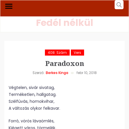
Fedél nélkül
408. Szám
Vers
Paradoxon
Szerző:
Berkes Kinga
febr 10, 2018
Végtelen, sivár sivatag,
Terméketlen, hallgatag.
Szélfúvás, homokvihar,
A változás olykor felkavar.
Forró, vörös lávaömlés,
Kiégett város, törmelék,