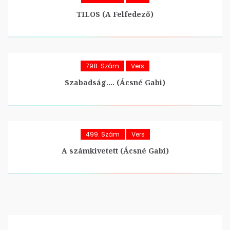
TILOS (A Felfedező)
798. Szám
Vers
Szabadság…. (Ácsné Gabi)
499. Szám
Vers
A számkivetett (Ácsné Gabi)