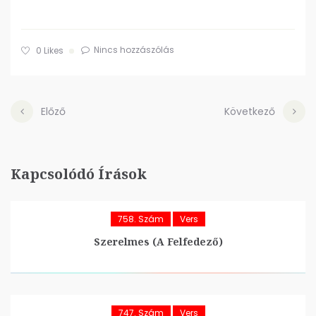
Nincs hozzászólás
0
Likes
Előző
Következő
Kapcsolódó Írások
758. Szám
Vers
Szerelmes (A Felfedező)
747. Szám
Vers