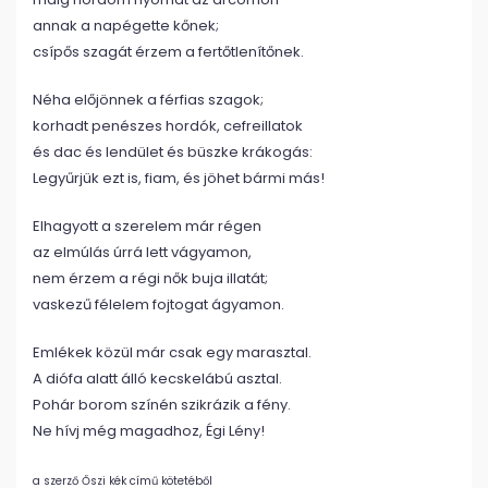
annak a napégette kőnek;
csípős szagát érzem a fertőtlenítőnek.
Néha előjönnek a férfias szagok;
korhadt penészes hordók, cefreillatok
és dac és lendület és büszke krákogás:
Legyűrjük ezt is, fiam, és jöhet bármi más!
Elhagyott a szerelem már régen
az elmúlás úrrá lett vágyamon,
nem érzem a régi nők buja illatát;
vaskezű félelem fojtogat ágyamon.
Emlékek közül már csak egy marasztal.
A diófa alatt álló kecskelábú asztal.
Pohár borom színén szikrázik a fény.
Ne hívj még magadhoz, Égi Lény!
a szerző Őszi kék című kötetéből