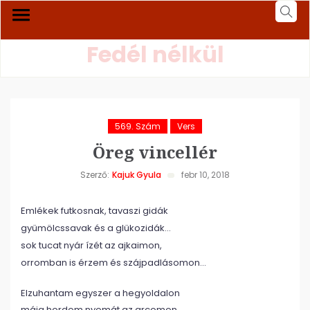
Fedél nélkül
569. Szám
Vers
Öreg vincellér
Szerző:
Kajuk Gyula
febr 10, 2018
Emlékek futkosnak, tavaszi gidák
gyümölcssavak és a glükozidák…
sok tucat nyár ízét az ajkaimon,
orromban is érzem és szájpadlásomon…
Elzuhantam egyszer a hegyoldalon
máig hordom nyomát az arcomon