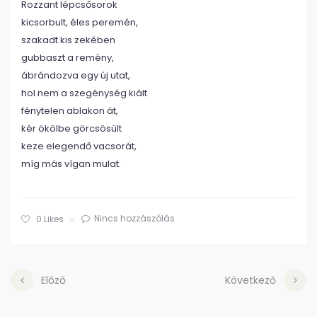
Rozzant lépcsősorok
kicsorbult, éles peremén,
szakadt kis zekében
gubbaszt a remény,
ábrándozva egy új utat,
hol nem a szegénység kiált
fénytelen ablakon át,
kér ökölbe görcsösült
keze elegendő vacsorát,
míg más vígan mulat.
Nincs hozzászólás
0
Likes
Előző
Következő