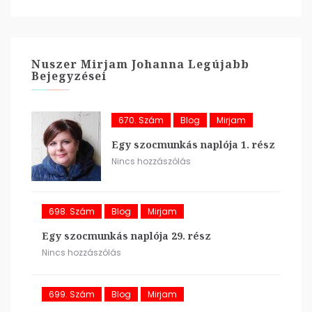
Nuszer Mirjam Johanna Legújabb
Bejegyzései
670. Szám
Blog
Mirjam
Egy szocmunkás naplója 1. rész
Nincs hozzászólás
698. Szám
Blog
Mirjam
Egy szocmunkás naplója 29. rész
Nincs hozzászólás
699. Szám
Blog
Mirjam