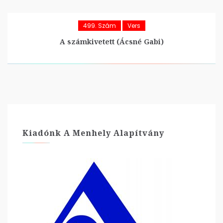
499. Szám
Vers
A számkivetett (Ácsné Gabi)
Kiadónk A Menhely Alapítvány