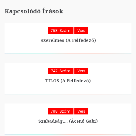
Kapcsolódó Írások
758. Szám
Vers
Szerelmes (A Felfedező)
747. Szám
Vers
TILOS (A Felfedező)
798. Szám
Vers
Szabadság…. (Ácsné Gabi)