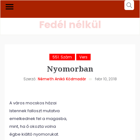
Fedél nélkül
551. Szám
Vers
Nyomorban
Szerző:
Németh Anikó Ködmadár
febr 10, 2018
A város mocskos házai
Istennek falloszt mutatva
emelkednek fel a magasba,
mint, ha ő okozta volna
égbe kiáltó nyomorukat.