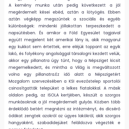
A kemény munka után pedig következett a jól
megérdemelt kései ebéd, aztán a lötyögés. Ebben
aztán végképp megszűntek a szociális és egyéb
különbségek: mindenki jóllakottan terpeszkedett a
napsütésben. És amikor a Föld Egyesület tagjaival
együtt megjelent két amerikai lány is, akik magyarul
egy kukkot sem értettek, erre eléjük toppant az egyik
lakó, és folyékony angolsággal társalogni kezdett velük,
akkor egy pillanatra úgy tűnt, hogy a Népsziget kicsit
megemelkedett, és mintha a Világ is megváltozott
volna egy pillanatra.Ez idő alatt a Népszigetért
Mozgalom szervezésében a KSI evezőstelep sportolói
csinosítgatták telepüket a lelkes fiatalokkal. A másik
oldalon pedig, az ISOLA kertjében, készült a szorgos
munkásoknak a jól megérdemelt gulyás. Közben több
érdeklődő betért megnézni az intézményt, és dicsérő
ódákat zengtek azokról az ügyes lakókról, akik szorgos
hangyaként, szabadidejüket feláldozva végezték e