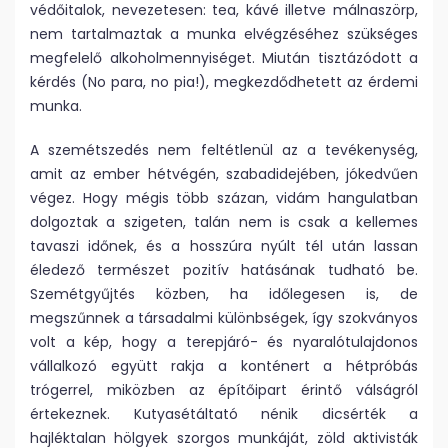
védőitalok, nevezetesen: tea, kávé illetve málnaszörp,
nem tartalmaztak a munka elvégzéséhez szükséges
megfelelő alkoholmennyiséget. Miután tisztázódott a
kérdés (No para, no pia!), megkezdődhetett az érdemi
munka.
A szemétszedés nem feltétlenül az a tevékenység,
amit az ember hétvégén, szabadidejében, jókedvűen
végez. Hogy mégis több százan, vidám hangulatban
dolgoztak a szigeten, talán nem is csak a kellemes
tavaszi időnek, és a hosszúra nyúlt tél után lassan
éledező természet pozitív hatásának tudható be.
Szemétgyűjtés közben, ha időlegesen is, de
megszűnnek a társadalmi különbségek, így szokványos
volt a kép, hogy a terepjáró- és nyaralótulajdonos
vállalkozó együtt rakja a konténert a hétpróbás
trógerrel, miközben az építőipart érintő válságról
értekeznek. Kutyasétáltató nénik dicsérték a
hajléktalan hölgyek szorgos munkáját, zöld aktivisták