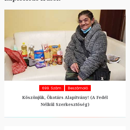
699. Szám
Beszámoló
Köszönjük, Ökotárs Alapítvány! (A Fedél
Nélkül Szerkesztőség)