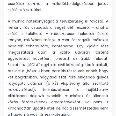
cseréltek eszmét a hulladékfeldolgozásban jártas
szállólakó szakikkal.
A munka hatékonyságát a tervszerűség is fokozta. A
néhány fős csapatok a sziget déli részéről – ahol a
szálló is található – módszeresen haladtak északi
irányba, miközben mások a már összegyűlt zsákokat
pakolták teherautóra, konténerbe. Egy kijelölt rész
megtisztítása után, a szálló udvarán történt
egyeztetést követően, jöhetett az újabb feladat.
Ezalatt az „ISOLA” egyfajta civil közösségi térré alakult,
ott lett a „bázis”. Ebben nem kis része volt annak, hogy
két bográcsban, nagyjából száz főre elegendő gulyás
rotyogott vidáman (a RÉS Alapítvány által szállított
hozzávalókból), természetesen a hajléktalan-
ellátásban dolgozó szociális munkások és klienseik
közös főzőcskéjének eredményeként. Ha nem is
kimondottan update étel, de hát a szemétszedés sem
a hagyományos fitness-kategória.