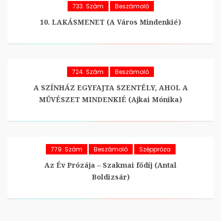
733. Szám
Beszámoló
10. LAKÁSMENET (A Város Mindenkié)
724. Szám
Beszámoló
A SZÍNHÁZ EGYFAJTA SZENTÉLY, AHOL A
MŰVÉSZET MINDENKIÉ (Ajkai Mónika)
779. Szám
Beszámoló
Széppróza
Az Év Prózája – Szakmai fődíj (Antal
Boldizsár)