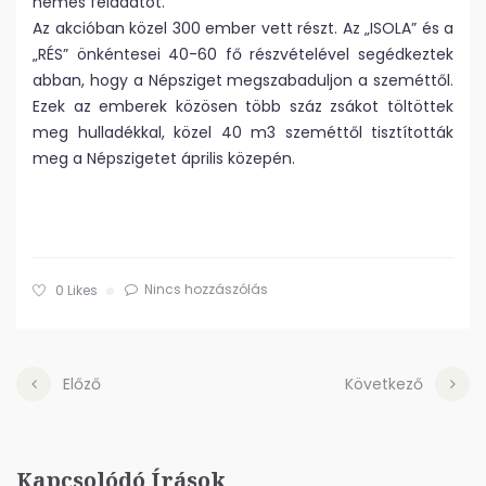
nemes feladatot.
Az akcióban közel 300 ember vett részt. Az „ISOLA” és a
„RÉS” önkéntesei 40-60 fő részvételével segédkeztek
abban, hogy a Népsziget megszabaduljon a szeméttől.
Ezek az emberek közösen több száz zsákot töltöttek
meg hulladékkal, közel 40 m3 szeméttől tisztították
meg a Népszigetet április közepén.
Nincs hozzászólás
0
Likes
Előző
Következő
Kapcsolódó Írások