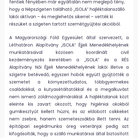
fentiek fényében már egyáltalán nem meglepő tény,
hogy a Népszigeten található „ISOLA” hajléktalanszálló
lakói aktívan – és meglehetős sikerrel – vették ki
részüket a szigeten tartott szemétgyűjtési akcióból.
A Magyarországi Föld Egyesület által szervezett, a
Léthatáron Alapítvány „ISOLA” Éjjeli Menedékhelyének
munkatársaival közösen koordinált civil
kezdeményezés keretében a „ISOLA” és a RÉS
Alapítvány Női Éjjeli Menedékhelyének lakói illetve a
szigetre betévedő, egyszeri hobók együtt gyűjtötték a
szemetet a környezettudatos, többgyermekes
családokkal, a kutyasétáltatókkal és a megalkuvást
nem ismerő zöldmozgalmárokkal. A hajléktalanok közt
eleinte kis zavart okozott, hogy higiéniai okokból
gumikesztyűt kellett húzni, és az eldobott csikkeket
nem zsebre, hanem szemeteszsákba illett tenni. Az
építőipari segédmunka öreg veteránjai pedig azt
kifogásolták, hogy a szálló munkatársai által biztosított