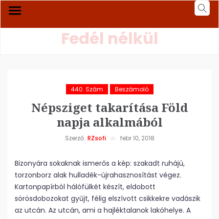
Fedél nélkül
440. Szám
Beszámoló
Népsziget takarítása Föld
napja alkalmából
Szerző:
RZsofi
febr 10, 2018
Bizonyára sokaknak ismerős a kép: szakadt ruhájú,
torzonborz alak hulladék-újrahasznosítást végez.
Kartonpapírból hálófülkét készít, eldobott
sörösdobozokat gyűjt, félig elszívott csikkekre vadászik
az utcán. Az utcán, ami a hajléktalanok lakóhelye. A