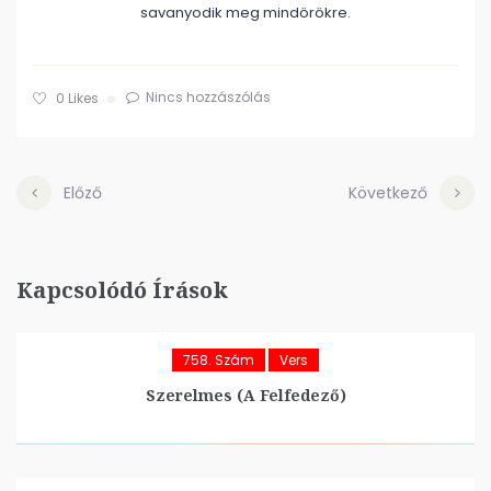
savanyodik meg mindörökre.
Nincs hozzászólás
0
Likes
Előző
Következő
Kapcsolódó Írások
758. Szám
Vers
Szerelmes (A Felfedező)