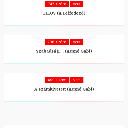
747. Szám
Vers
TILOS (A Felfedező)
798. Szám
Vers
Szabadság…. (Ácsné Gabi)
499. Szám
Vers
A számkivetett (Ácsné Gabi)