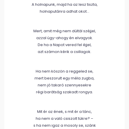
A holnapunk, majd ha az lesz tiszta,
holnaputánra adhat okot…
Mert, amit még nem dúltál széjjel,
azzal úgy-ahogy én elvagyok.
De ha a Napot vered fel éjjel,
azt számon kérik a csillagok.
Ha nem köszön a reggeled se,
mert beszorult egy méla zugba,
nem jó takaró szennyesekre
régi barátság szakadt rongya.
Mit ér az ének, s mit ér a tánc,
ha nem a való csiszolt tükre? –
s ha nem igaz a mosoly se, szánk