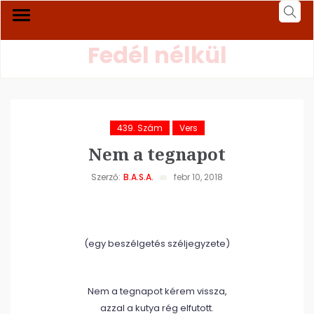
Fedél nélkül
439. Szám
Vers
Nem a tegnapot
Szerző:
B.A.S.A.
febr 10, 2018
(egy beszélgetés széljegyzete)
Nem a tegnapot kérem vissza,
azzal a kutya rég elfutott.