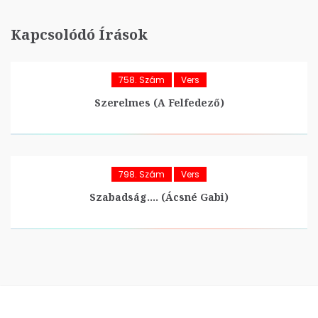
Kapcsolódó Írások
758. Szám
Vers
Szerelmes (A Felfedező)
798. Szám
Vers
Szabadság…. (Ácsné Gabi)