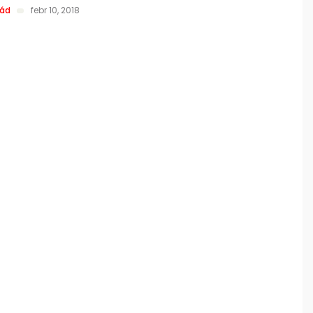
pád
febr 10, 2018