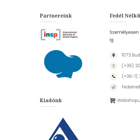
Partnereink
Fedél Nélkü
Személyesen a
ig
1073 Bud
(+36) 2
(+36-1)
fedelnel
Kiadónk
Webshopu