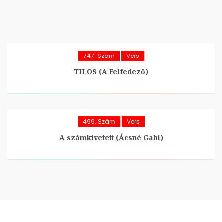
747. Szám
Vers
TILOS (A Felfedező)
499. Szám
Vers
A számkivetett (Ácsné Gabi)