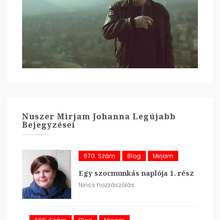
Nuszer Mirjam Johanna Legújabb
Bejegyzései
670. Szám
Blog
Mirjam
Egy szocmunkás naplója 1. rész
Nincs hozzászólás