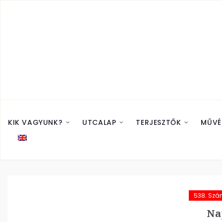
KIK VAGYUNK?
UTCALAP
TERJESZTŐK
MŰVÉ
538. Sz
Na