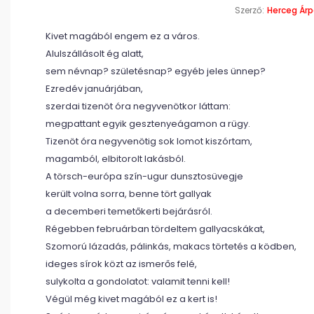
Szerző:
Herceg Ár
Kivet magából engem ez a város.
Alulszállásolt ég alatt,
sem névnap? születésnap? egyéb jeles ünnep?
Ezredév januárjában,
szerdai tizenöt óra negyvenötkor láttam:
megpattant egyik gesztenyeágamon a rügy.
Tizenöt óra negyvenötig sok lomot kiszórtam,
magamból, elbitorolt lakásból.
A törsch-európa szín-ugur dunsztosüvegje
került volna sorra, benne tört gallyak
a decemberi temetőkerti bejárásról.
Régebben februárban tördeltem gallyacskákat,
Szomorú lázadás, pálinkás, makacs törtetés a ködben,
ideges sírok közt az ismerős felé,
sulykolta a gondolatot: valamit tenni kell!
Végül még kivet magából ez a kert is!