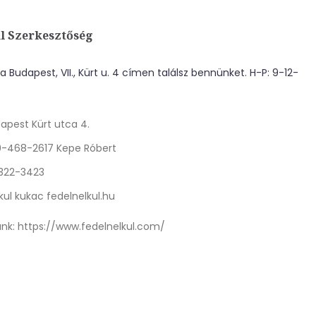
l Szerkesztőség
 Budapest, VII., Kürt u. 4 címen találsz bennünket. H-P: 9-12-
apest Kürt utca 4.
0-468-2617 Kepe Róbert
 322-3423
kul kukac fedelnelkul.hu
nk:
https://www.fedelnelkul.com/