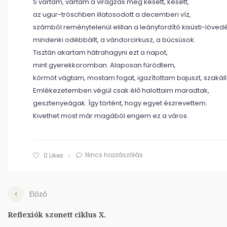
S vártam, vártam a virágzás meg késett, késett,
az ugur-tröschben illatosodott a decemberi víz,
számból reménytelenül elillan a leányfordító kisüsti-löved
mindenki odébbállt, a vándorcirkusz, a búcsúsok.
Tisztán akartam hátrahagyni ezt a napot,
mint gyerekkoromban. Alaposan fürödtem,
körmöt vágtam, mostam fogat, igazítottam bajuszt, szakáll
Emlékezetemben végül csak élő halottaim maradtak,
gesztenyeágak. Így történt, hogy egyet észrevettem.
Kivethet most már magából engem ez a város.
Nincs hozzászólás
0
Likes
Előző
Reflexiók szonett ciklus X.