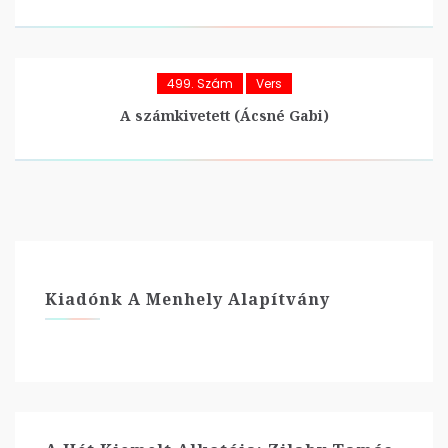
499. Szám
Vers
A számkivetett (Ácsné Gabi)
Kiadónk A Menhely Alapítvány