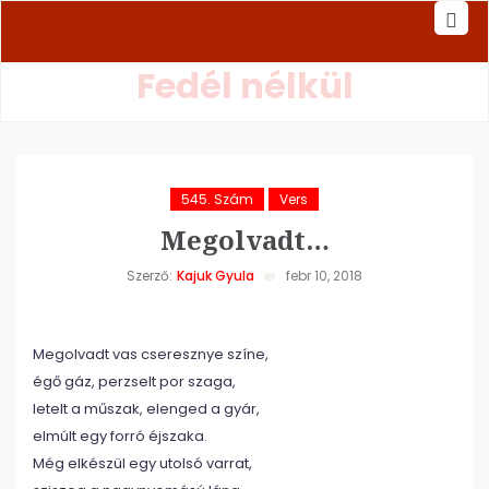
Fedél nélkül
545. Szám
Vers
Megolvadt…
Szerző:
Kajuk Gyula
febr 10, 2018
Megolvadt vas cseresznye színe,
égő gáz, perzselt por szaga,
letelt a műszak, elenged a gyár,
elmúlt egy forró éjszaka.
Még elkészül egy utolsó varrat,