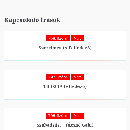
Kapcsolódó Írások
758. Szám
Vers
Szerelmes (A Felfedező)
747. Szám
Vers
TILOS (A Felfedező)
798. Szám
Vers
Szabadság…. (Ácsné Gabi)