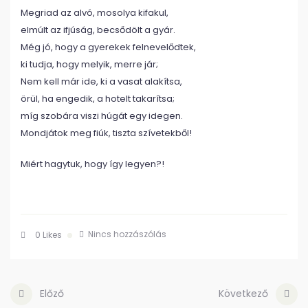
Megriad az alvó, mosolya kifakul,
elmúlt az ifjúság, becsődölt a gyár.
Még jó, hogy a gyerekek felnevelődtek,
ki tudja, hogy melyik, merre jár;
Nem kell már ide, ki a vasat alakítsa,
örül, ha engedik, a hotelt takarítsa;
míg szobára viszi húgát egy idegen.
Mondjátok meg fiúk, tiszta szívetekből!
Miért hagytuk, hogy így legyen?!
Nincs hozzászólás
0
Likes
Előző
Következő