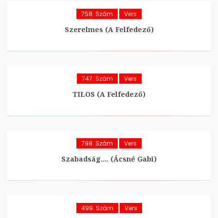
758. Szám
Vers
Szerelmes (A Felfedező)
747. Szám
Vers
TILOS (A Felfedező)
798. Szám
Vers
Szabadság…. (Ácsné Gabi)
499. Szám
Vers