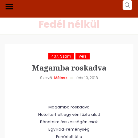
Fedél nélkül
437. Szám
Vers
Magamba roskadva
Szerző:
Mélosz
febr 10, 2018
Magamba roskadva
Hótól terhelt egy vén fűzfa alatt
Bánataim összességén csak
Egy köd-reménység
Fehérlett át a