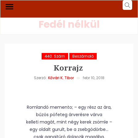
Fedél nélkül
440. Szám
Beszámoló
Korrajz
Szerző:
Kővári K. Tibor
febr 10, 2018
Romlandó memento; – egy rész az ára,
bűzös pöfeteg árverésre várva
kelleti magát, mint négy kerek zsömle –
egy oldalt gurult, be a zsebgödörbe…
csak ganajtúró dolgozik magába,