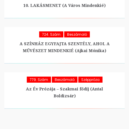
10. LAKÁSMENET (A Város Mindenkié)
724. Szám
Beszámoló
A SZÍNHÁZ EGYFAJTA SZENTÉLY, AHOL A
MŰVÉSZET MINDENKIÉ (Ajkai Mónika)
779. Szám
Beszámoló
Széppróza
Az Év Prózája – Szakmai fődíj (Antal
Boldizsár)