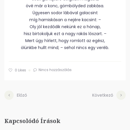
övé már a konc, gömbölyded zabkása.
Ügyesen sodor lábával galacsint
míg hamiskásan a nejére kacsint: –
Oly jól kezdődik nekünk ez a hónap,
hisz birtokoljuk ezt a nagy rakás lószart. –
Mert úgy hírlett, hogy romlott az egész,
ölünkbe hullt mind; – sehol nincs egy veréb.
Nincs hozzászólás
0
Likes
Előző
Következő
Kapcsolódó Írások