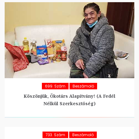
699. Szám
Beszámoló
Köszönjük, Ökotárs Alapítvány! (A Fedél
Nélkül Szerkesztőség)
733. Szám
Beszámoló