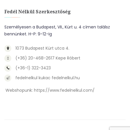
Fedél Nélkül Szerkesztőség
Személyesen a Budapest, VII., Kürt u. 4 címen találsz
bennünket. H-P: 9-12-ig
1073 Budapest Kürt utca 4.
(+36) 20-468-2617 Kepe Róbert
(+36-1) 322-3423
fedelnelkul kukac fedelnelkul.hu
Webshopunk:
https://www.fedelnelkul.com/