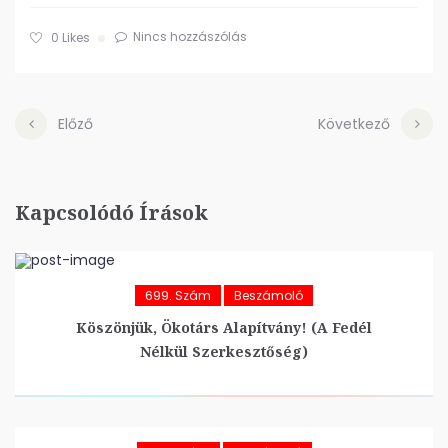
Nincs hozzászólás
0
Likes
Előző
Következő
Kapcsolódó Írások
699. Szám
Beszámoló
Köszönjük, Ökotárs Alapítvány! (A Fedél
Nélkül Szerkesztőség)