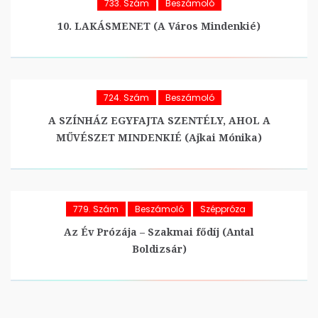
733. Szám
Beszámoló
10. LAKÁSMENET (A Város Mindenkié)
724. Szám
Beszámoló
A SZÍNHÁZ EGYFAJTA SZENTÉLY, AHOL A
MŰVÉSZET MINDENKIÉ (Ajkai Mónika)
779. Szám
Beszámoló
Széppróza
Az Év Prózája – Szakmai fődíj (Antal
Boldizsár)