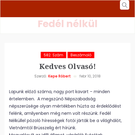
Fedél nélkül
582. Szám
Beszámoló
Kedves Olvasó!
Szerző:
Kepe Róbert
febr 10, 2018
Lapunk előző száma, nagy port kavart – minden
értelemben. A megszűnő Népszabadság
népszerűsége olyan mértékben húzta az érdeklődést
felénk, amilyenben még nem volt részünk. Fedél
Nélküllel pózoló hírességek fotói járták be a világhálót,
Vietnámtól Brüsszelig ért hírünk.