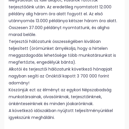
Megvalósult az idilli állapot, vásárlók futottak
terjesztőőink után. Az eredetileg nyomtatott 12.000
példány alig három óra alatt fogyott el. Az első
utánnyomás 13.000 példánya kétszer három óra alatt.
Összesen 37.000 példányt nyomtattunk, és aligha
marad belőle.
Terjesztői hálózatunk összességében kiválóan
teljesített (örömünket árnyékolja, hogy a hirtelen
meggazdagodás lehetősége több munkatársunkat is
megfertőzte, engedélyük bánta).
Alkotói és terjesztői hálózatunk következő hónapjait
nagyban segíti az Önöktől kapott 3 700 000 forint
adomány!
Köszönjük ezt az élményt az egykori Népszabadság
munkatársainak, olvasóinknak, terjesztőinknek,
önkénteseinknek és minden jóakarónknak.
A következő időszakban nyújtott teljesítményünkkel
igyekszünk meghálálni.