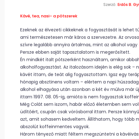
Szerző:
Erdős B. Gy
Kávé, tea, nasi– a pótszerek
Ezeknek az élvezeti cikkeknek a fogyasztását is lehet tú
ami természetesen már káros a szervezetre. Az orvosok
szívre legalább annyira ártalmas, mint az alkohol vagy a
Persze ebben saját tapasztalatom is megerősített.
Én mindkét italt pótszerként használtam, amikor abb
alkoholfogyasztást. Az italozásom idején is elég sok – 
kávét ittam, de teát alig fogyasztottam. Igaz egy terá
hónapig absztinens voltam – elértem a napi húszadago
alkohol elhagyása után azonban a két év múlva már új
ittam 1997. 08. 05-ig, amióta is nem fogyasztok koffein
Még Colát sem iszom, habár előző életemben sem vol
üdítőért, csupán csak vörösborral ittam. Persze könn
azt, amit sohasem kedveltem. Állíthatom, hogy több m
abszolút koffeinmentes vagyok.
Három tényező miatt féltem megszüntetni a kávéivást,