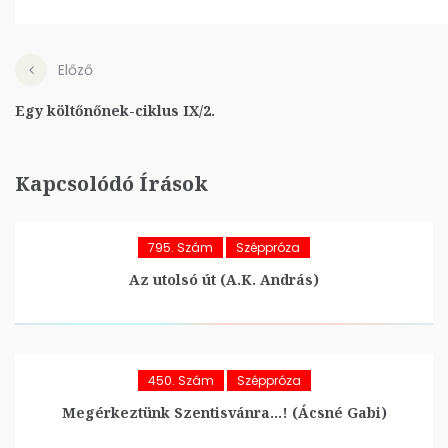
Előző
Egy költőnőnek-ciklus IX/2.
Kapcsolódó Írások
795. Szám
Széppróza
Az utolsó út (A.K. András)
450. Szám
Széppróza
Megérkeztünk Szentisvánra…! (Ácsné Gabi)