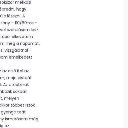
okszor mellkasi
ébredni, hogy
le létezni. A
sony – 110/80-as –
el szorulásom lesz.
ltából elkezdtem
ltem meg a napomat,
i vizsgálatnál –
másom emelkedett
az első ital az
am, majd eisteát
l. Az utóbbinak
önbözik sokban
ot, melyen
kkor többet iszok
a gyenge teát
hány ismerősöm még
ig az