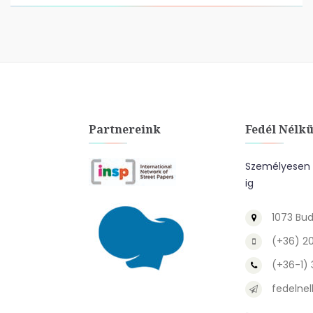
Partnereink
Fedél Nélkü
Személyesen a
ig
1073 Bud
(+36) 2
(+36-1)
fedelnel