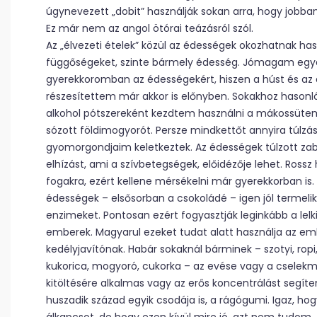
úgynevezett „dobit” használják sokan arra, hogy jobb
Ez már nem az angol ötórai teázásról szól.
Az „élvezeti ételek” közül az édességek okozhatnak ha
függőségeket, szinte bármely édesség. Jómagam egy
gyerekkoromban az édességekért, hiszen a húst és az 
részesítettem már akkor is előnyben. Sokakhoz hasonló
alkohol pótszereként kezdtem használni a mákossüte
sózott földimogyorót. Persze mindkettőt annyira túlzá
gyomorgondjaim keletkeztek. Az édességek túlzott za
elhízást, ami a szívbetegségek, előidézője lehet. Rossz
fogakra, ezért kellene mérsékelni már gyerekkorban is.
édességek – elsősorban a csokoládé – igen jól termeli
enzimeket. Pontosan ezért fogyasztják leginkább a lel
emberek. Magyarul ezeket tudat alatt használja az em
kedélyjavítónak. Habár sokaknál bárminek – szotyi, ropi
kukorica, mogyoró, cukorka – az evése vagy a cselekmé
kitöltésére alkalmas vagy az erős koncentrálást segíten
huszadik század egyik csodája is, a rágógumi. Igaz, hogy