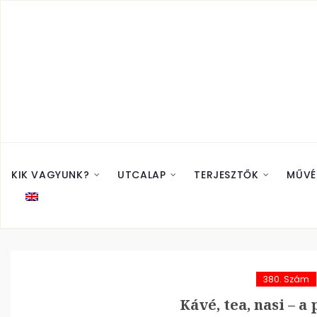
KIK VAGYUNK?
UTCALAP
TERJESZTŐK
MŰVÉ
380. Szám
Kávé, tea, nasi – a 