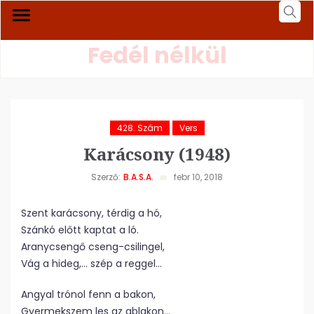
Fedél nélkül
428. Szám
Vers
Karácsony (1948)
Szerző:
B.A.S.A.
febr 10, 2018
Szent karácsony, térdig a hó,
Szánkó előtt kaptat a ló.
Aranycsengő cseng-csilingel,
Vág a hideg,… szép a reggel…
Angyal trónol fenn a bakon,
Gyermekszem les az ablakon…