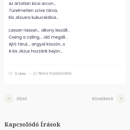
Az ártatlan kicsi arcon…
Türelmetlen szíve tárva,
Kis Jézusra kukucskálva…
Lassan-lassan… alkony leszáll…
Cseng a csiling,… idő megáll…
Ajtó tárul,… angyal köszön…s
A kis Jézus hozzánk bejön…
Nincs hozzászólás
0
Likes
Előző
Következő
Kapcsolódó Írások