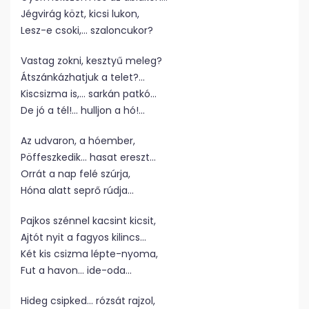
Jégvirág közt, kicsi lukon,
Lesz-e csoki,… szaloncukor?
Vastag zokni, kesztyű meleg?
Átszánkázhatjuk a telet?…
Kiscsizma is,… sarkán patkó…
De jó a tél!… hulljon a hó!…
Az udvaron, a hóember,
Pöffeszkedik… hasat ereszt…
Orrát a nap felé szúrja,
Hóna alatt seprő rúdja…
Pajkos szénnel kacsint kicsit,
Ajtót nyit a fagyos kilincs…
Két kis csizma lépte-nyoma,
Fut a havon… ide-oda…
Hideg csipked… rózsát rajzol,