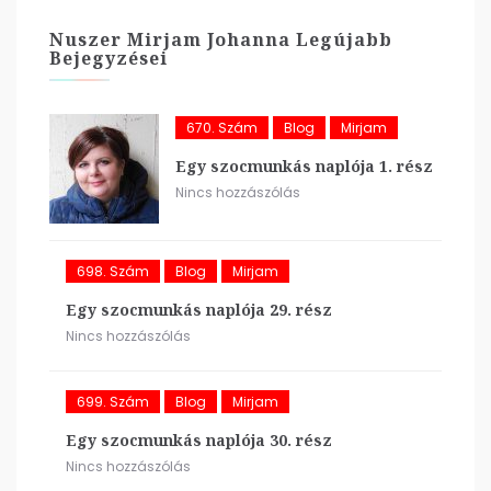
Nuszer Mirjam Johanna Legújabb
Bejegyzései
670. Szám
Blog
Mirjam
Egy szocmunkás naplója 1. rész
Nincs hozzászólás
698. Szám
Blog
Mirjam
Egy szocmunkás naplója 29. rész
Nincs hozzászólás
699. Szám
Blog
Mirjam
Egy szocmunkás naplója 30. rész
Nincs hozzászólás