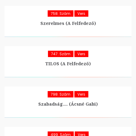
758. Szám
Vers
Szerelmes (A Felfedező)
747. Szám
Vers
TILOS (A Felfedező)
798. Szám
Vers
Szabadság…. (Ácsné Gabi)
499. Szám
Vers