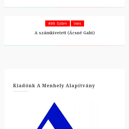
499. Szám
Vers
A számkivetett (Ácsné Gabi)
Kiadónk A Menhely Alapítvány