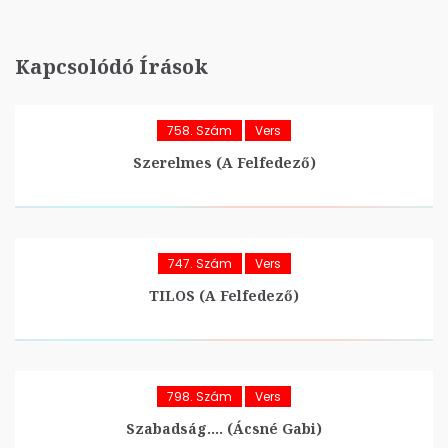
Kapcsolódó Írások
758. Szám
Vers
Szerelmes (A Felfedező)
747. Szám
Vers
TILOS (A Felfedező)
798. Szám
Vers
Szabadság…. (Ácsné Gabi)