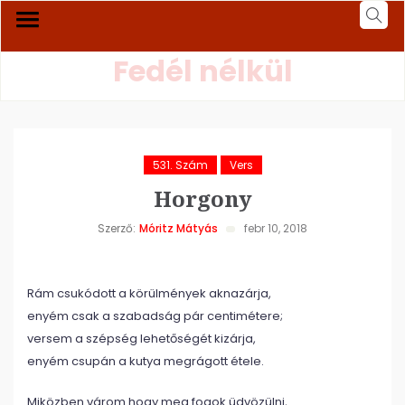
Fedél nélkül
531. Szám
Vers
Horgony
Szerző:
Móritz Mátyás
febr 10, 2018
Rám csukódott a körülmények aknazárja,
enyém csak a szabadság pár centimétere;
versem a szépség lehetőségét kizárja,
enyém csupán a kutya megrágott étele.
Miközben várom hogy meg fogok üdvözülni,