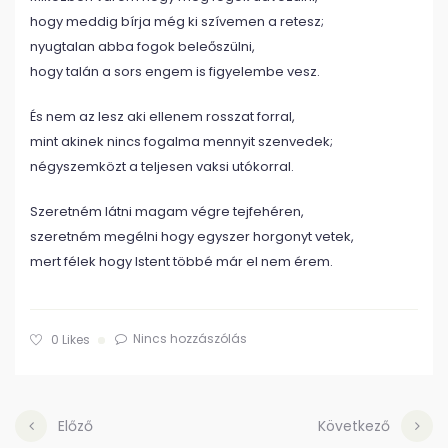
hogy meddig bírja még ki szívemen a retesz;
nyugtalan abba fogok beleőszülni,
hogy talán a sors engem is figyelembe vesz.
És nem az lesz aki ellenem rosszat forral,
mint akinek nincs fogalma mennyit szenvedek;
négyszemközt a teljesen vaksi utókorral.
Szeretném látni magam végre tejfehéren,
szeretném megélni hogy egyszer horgonyt vetek,
mert félek hogy Istent többé már el nem érem.
Nincs hozzászólás
0
Likes
Előző
Következő