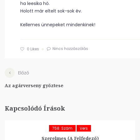
ha leesika hó.
Holott már eltelt sok-sok év.
Kellemes ünnepeket mindenkinek!
Nincs hozzászólás
0
Likes
Előző
Az agárverseny győztese
Kapcsolódó Írások
758. Szám
Vers
Szerelmes (A Felfedező)