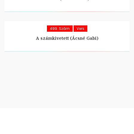
499. Szám
Vers
A számkivetett (Ácsné Gabi)