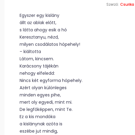
Szerző:
Csurika
Egyszer egy kislány
állt az ablak előtt,
s látta ahogy esik a hó
Keresztanyu, nézd,
milyen csodálatos hópehely!
– kiáltotta
Látom, kincsem.
Karácsony tájékán
nehogy elfeledd:
Nincs két egyforma hópehely.
Azért olyan különleges
minden egyes pihe,
mert oly egyedi, mint mi.
De legfőképpen, mint Te.
Ez a kis mondóka
a kislánynak azóta is
eszébe jut mindig,