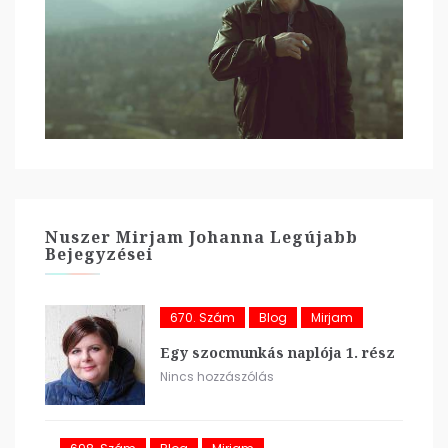
Nuszer Mirjam Johanna Legújabb
Bejegyzései
670. Szám
Blog
Mirjam
Egy szocmunkás naplója 1. rész
Nincs hozzászólás