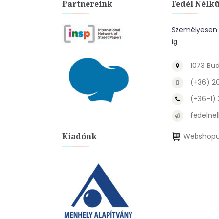
Partnereink
Fedél Nélkü
Személyesen a
ig
1073 Bud
(+36) 2
(+36-1)
fedelnel
Kiadónk
Webshopu