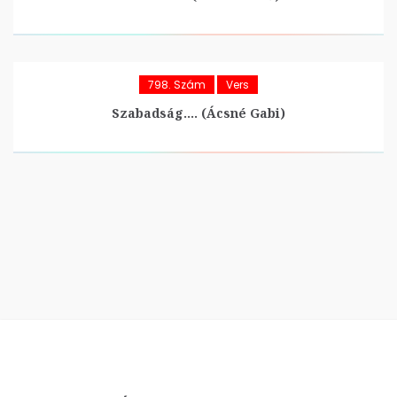
798. Szám
Vers
Szabadság…. (Ácsné Gabi)