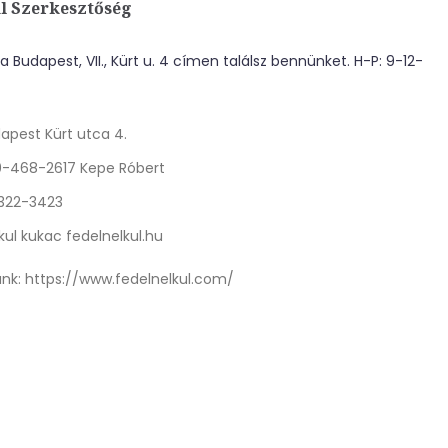
l Szerkesztőség
 Budapest, VII., Kürt u. 4 címen találsz bennünket. H-P: 9-12-
apest Kürt utca 4.
0-468-2617 Kepe Róbert
 322-3423
kul kukac fedelnelkul.hu
nk:
https://www.fedelnelkul.com/