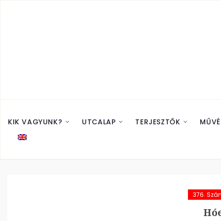
KIK VAGYUNK?
UTCALAP
TERJESZTŐK
MŰVÉ
376. Szá
Hóe