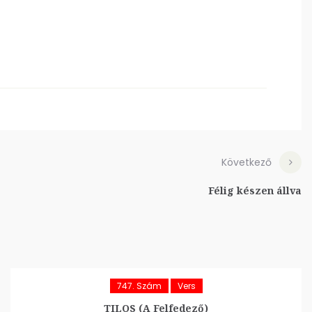
Következő
Félig készen állva
747. Szám
Vers
TILOS (A Felfedező)