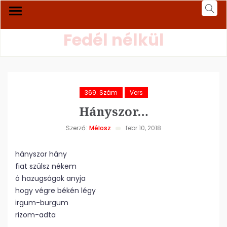
Fedél nélkül
369. Szám
Vers
Hányszor…
Szerző:
Mélosz
febr 10, 2018
hányszor hány
fiat szülsz nékem
ó hazugságok anyja
hogy végre békén légy
irgum-burgum
rizom-adta