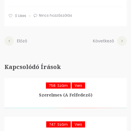
Nincs hozzászólás
0
Likes
Előző
Következő
Kapcsolódó Írások
758. Szám
Vers
Szerelmes (A Felfedező)
747. Szám
Vers