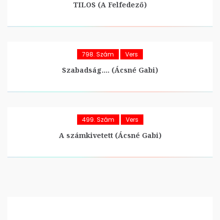
TILOS (A Felfedező)
798. Szám
Vers
Szabadság…. (Ácsné Gabi)
499. Szám
Vers
A számkivetett (Ácsné Gabi)