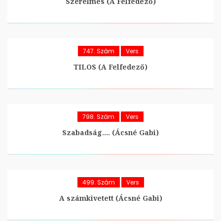
Szerelmes (A Felfedező)
747. Szám
Vers
TILOS (A Felfedező)
798. Szám
Vers
Szabadság…. (Ácsné Gabi)
499. Szám
Vers
A számkivetett (Ácsné Gabi)