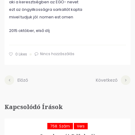
aki a keresztségben az EGO- nevet
ezt az öngyilkosságra sarkallót kapta
mivel tudjuk jól: nomen est omen
2015 október, első díj
Nincs hozzászólás
0
Likes
Előző
Következő
Kapcsolódó Írások
758. Szám
Vers