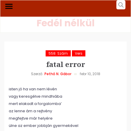
Fedél nélkül
558. Szám
Vers
fatal error
Szerző:
Pethő N. Gábor
febr 10, 2018
isten jó ha van nem lévén
vagy keresgélve mindhiába
mert elakadt a forgalomba’
az lenne ám a rejtvény
megfejtve már helyére
ülne az ember jobbján gyermekével