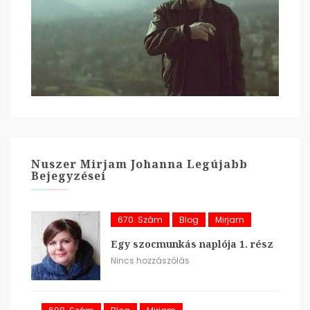
Nuszer Mirjam Johanna Legújabb
Bejegyzései
670. Szám
Blog
Mirjam
Egy szocmunkás naplója 1. rész
Nincs hozzászólás