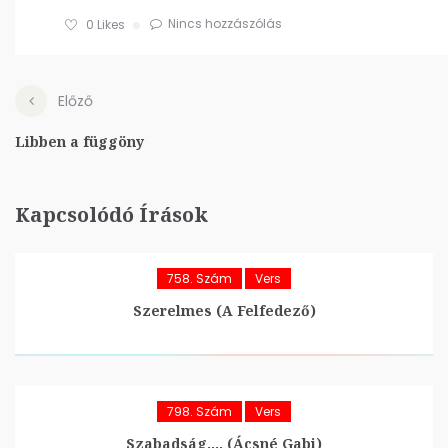
Nincs hozzászólás
0
Likes
Előző
Libben a függöny
Kapcsolódó Írások
758. Szám
Vers
Szerelmes (A Felfedező)
798. Szám
Vers
Szabadság…. (Ácsné Gabi)