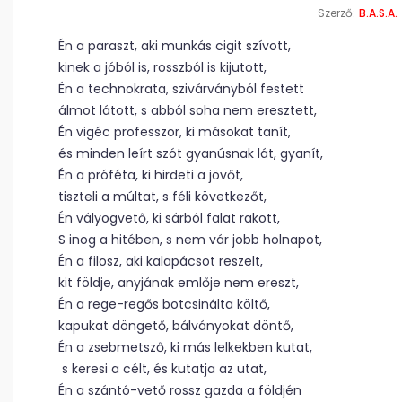
Szerző:
B.A.S.A.
Én a paraszt, aki munkás cigit szívott,
kinek a jóból is, rosszból is kijutott,
Én a technokrata, szivárványból festett
álmot látott, s abból soha nem eresztett,
Én vigéc professzor, ki másokat tanít,
és minden leírt szót gyanúsnak lát, gyanít,
Én a próféta, ki hirdeti a jövőt,
tiszteli a múltat, s féli következőt,
Én vályogvető, ki sárból falat rakott,
S inog a hitében, s nem vár jobb holnapot,
Én a filosz, aki kalapácsot reszelt,
kit földje, anyjának emlője nem ereszt,
Én a rege-regős botcsinálta költő,
kapukat döngető, bálványokat döntő,
Én a zsebmetsző, ki más lelkekben kutat,
s keresi a célt, és kutatja az utat,
Én a szántó-vető rossz gazda a földjén