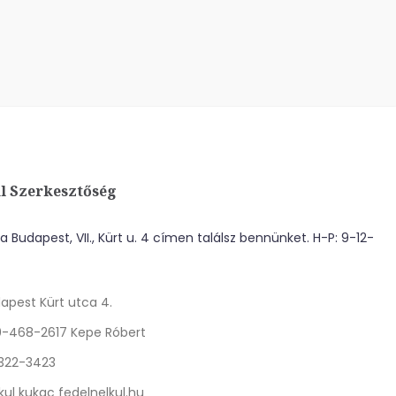
l Szerkesztőség
 Budapest, VII., Kürt u. 4 címen találsz bennünket. H-P: 9-12-
apest Kürt utca 4.
0-468-2617 Kepe Róbert
 322-3423
kul kukac fedelnelkul.hu