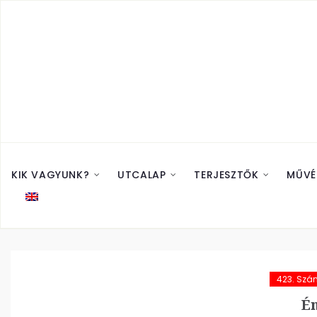
KIK VAGYUNK?
UTCALAP
TERJESZTŐK
MŰVÉ
423. Szá
É