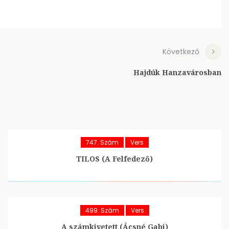
Következő
Hajdúk Hanzavárosban
747. Szám
Vers
TILOS (A Felfedező)
499. Szám
Vers
A számkivetett (Ácsné Gabi)