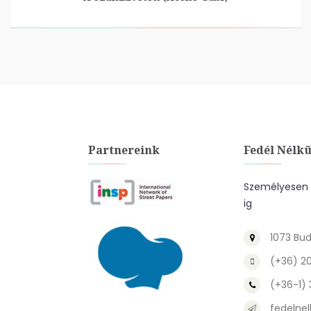
Partnereink
Fedél Nélkü
Személyesen a
ig
1073 Bud
(+36) 2
(+36-1)
fedelnel