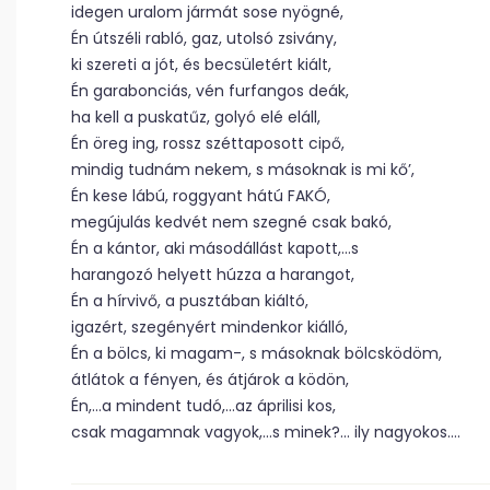
idegen uralom jármát sose nyögné,
Én útszéli rabló, gaz, utolsó zsivány,
ki szereti a jót, és becsületért kiált,
Én garabonciás, vén furfangos deák,
ha kell a puskatűz, golyó elé eláll,
Én öreg ing, rossz széttaposott cipő,
mindig tudnám nekem, s másoknak is mi kő’,
Én kese lábú, roggyant hátú FAKÓ,
megújulás kedvét nem szegné csak bakó,
Én a kántor, aki másodállást kapott,…s
harangozó helyett húzza a harangot,
Én a hírvivő, a pusztában kiáltó,
igazért, szegényért mindenkor kiálló,
Én a bölcs, ki magam-, s másoknak bölcsködöm,
átlátok a fényen, és átjárok a ködön,
Én,…a mindent tudó,…az áprilisi kos,
csak magamnak vagyok,…s minek?… ily nagyokos….