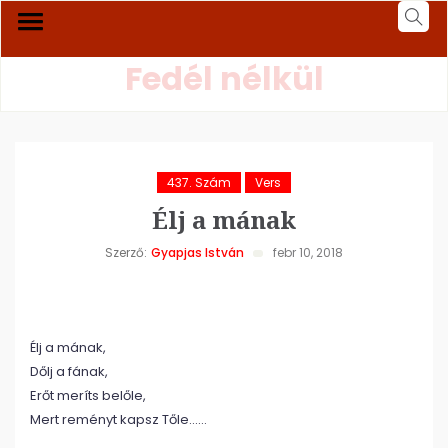
Fedél nélkül
437. Szám
Vers
Élj a mának
Szerző:
Gyapjas István
febr 10, 2018
Élj a mának,
Dőlj a fának,
Erőt meríts belőle,
Mert reményt kapsz Tőle……