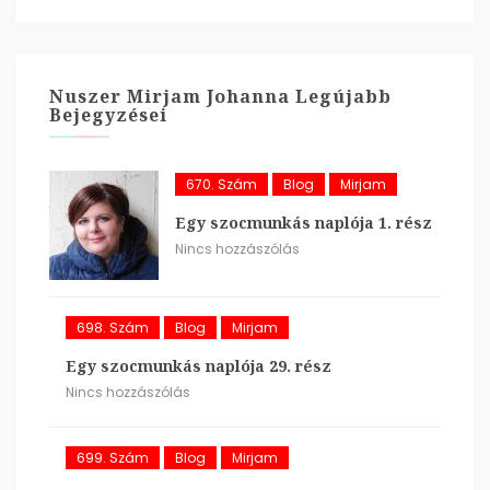
Nuszer Mirjam Johanna Legújabb
Bejegyzései
670. Szám
Blog
Mirjam
Egy szocmunkás naplója 1. rész
Nincs hozzászólás
698. Szám
Blog
Mirjam
Egy szocmunkás naplója 29. rész
Nincs hozzászólás
699. Szám
Blog
Mirjam