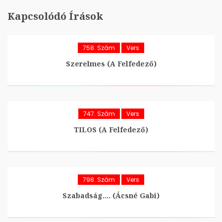
Kapcsolódó Írások
758. Szám
Vers
Szerelmes (A Felfedező)
747. Szám
Vers
TILOS (A Felfedező)
798. Szám
Vers
Szabadság…. (Ácsné Gabi)