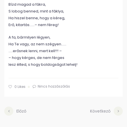
Bízd magad a fákra,
S lobog benned, mint a fáklya,
Ha hiszel benne, hogy a kéreg,
Erő, kitartás……– nem féreg!
A fa, bármilyen légyen,
Ha Te vagy, az nem szégyen……
…..erősnek lenni, mert kell!!! –
– hogy kérges, de nem férges
lesz élted, s hogy boldogságot lehelj!
Nincs hozzászólás
0
Likes
Előző
Következő