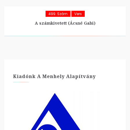
499. Szám
Vers
A számkivetett (Ácsné Gabi)
Kiadónk A Menhely Alapítvány