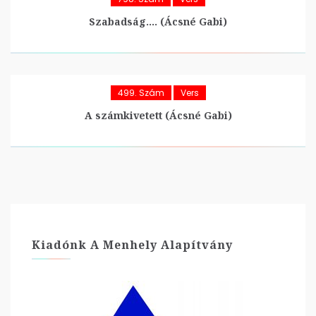
Szabadság…. (Ácsné Gabi)
499. Szám
Vers
A számkivetett (Ácsné Gabi)
Kiadónk A Menhely Alapítvány