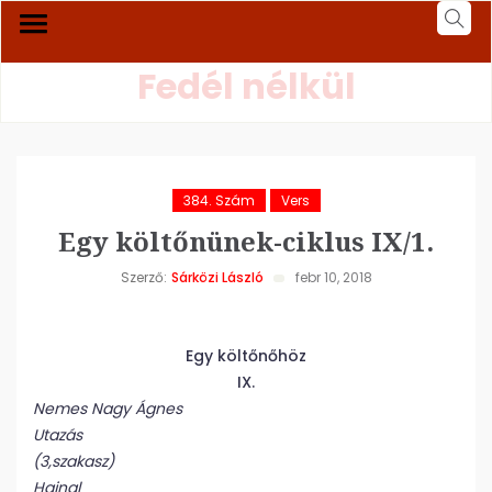
Fedél nélkül
384. Szám
Vers
Egy költőnünek-ciklus IX/1.
Szerző:
Sárközi László
febr 10, 2018
Egy költőnőhöz
IX.
Nemes Nagy Ágnes
Utazás
(3,szakasz)
Hajnal