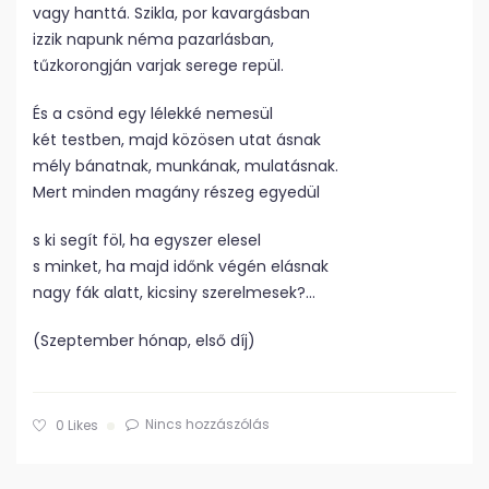
vagy hanttá. Szikla, por kavargásban
izzik napunk néma pazarlásban,
tűzkorongján varjak serege repül.
És a csönd egy lélekké nemesül
két testben, majd közösen utat ásnak
mély bánatnak, munkának, mulatásnak.
Mert minden magány részeg egyedül
s ki segít föl, ha egyszer elesel
s minket, ha majd időnk végén elásnak
nagy fák alatt, kicsiny szerelmesek?…
(Szeptember hónap, első díj)
Nincs hozzászólás
0
Likes