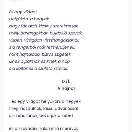
És egy világot.
Helyükön, a hegyek.
Nagy fák alatt kicsiny szerelmesek,
mély barlangokban bujdokló szavak,
vízben, virágban visszhangozzanak
s a tengerből már felmerüljenek,
mint hajnalodó, biztos szigetek,
kinek a pálmák és kinek a nap
s a költőnek a születő szavak.
IX/1.
A hajnal
…és egy világot helyükön, a hegyek
megmozdulnak, lassú udvarlással
összehajlanak, bezárják a sebet
és a szakadék halommá merevül,