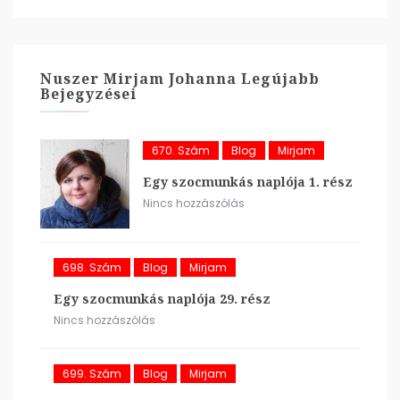
Nuszer Mirjam Johanna Legújabb
Bejegyzései
670. Szám
Blog
Mirjam
Egy szocmunkás naplója 1. rész
Nincs hozzászólás
698. Szám
Blog
Mirjam
Egy szocmunkás naplója 29. rész
Nincs hozzászólás
699. Szám
Blog
Mirjam