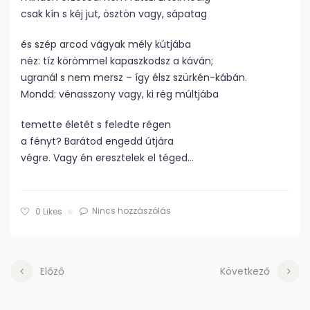
csak kín s kéj jut, ösztön vagy, sápatag
és szép arcod vágyak mély kútjába
néz: tíz körömmel kapaszkodsz a káván;
ugranál s nem mersz – így élsz szürkén-kábán.
Mondd: vénasszony vagy, ki rég múltjába
temette életét s feledte régen
a fényt? Barátod engedd útjára
végre. Vagy én eresztelek el téged…
Nincs hozzászólás
0
Likes
Előző
Következő