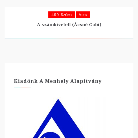
499. Szám
Vers
A számkivetett (Ácsné Gabi)
Kiadónk A Menhely Alapítvány