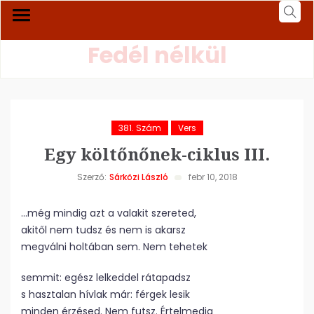
Fedél nélkül
381. Szám
Vers
Egy költőnőnek-ciklus III.
Szerző:
Sárközi László
febr 10, 2018
…még mindig azt a valakit szereted,
akitől nem tudsz és nem is akarsz
megválni holtában sem. Nem tehetek
semmit: egész lelkeddel rátapadsz
s hasztalan hívlak már: férgek lesik
minden érzésed. Nem futsz. Értelmedig