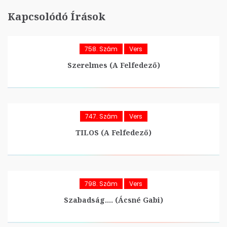
Kapcsolódó Írások
758. Szám
Vers
Szerelmes (A Felfedező)
747. Szám
Vers
TILOS (A Felfedező)
798. Szám
Vers
Szabadság…. (Ácsné Gabi)