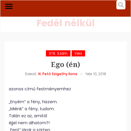
Fedél nélkül
378. Szám
Vers
Ego (én)
Szerző:
N. Pető Szigethy Ilona
febr 10, 2018
azonos című festményemhez
„Enyém” a fény, hiszem.
„Miénk” a fény, tudom.
Talán ez az, amitől
éjjel nem alhatom?!
„Fent” járok a szirten,