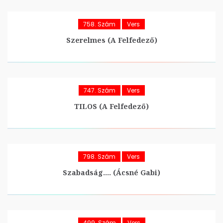
758. Szám
Vers
Szerelmes (A Felfedező)
747. Szám
Vers
TILOS (A Felfedező)
798. Szám
Vers
Szabadság…. (Ácsné Gabi)
499. Szám
Vers