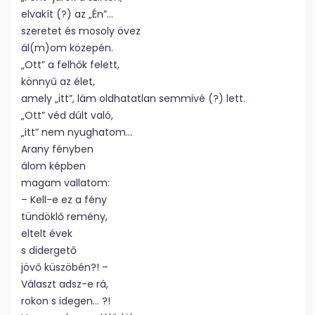
elvakít (?) az „Én”…
szeretet és mosoly övez
ál(m)om közepén.
„Ott” a felhők felett,
könnyű az élet,
amely „itt”, lám oldhatatlan semmivé (?) lett.
„Ott” véd dúlt való,
„itt” nem nyughatom…
Arany fényben
álom képben
magam vallatom:
– Kell-e ez a fény
tündöklő remény,
eltelt évek
s didergető
jövő küszöbén?! –
Választ adsz-e rá,
rokon s idegen… ?!