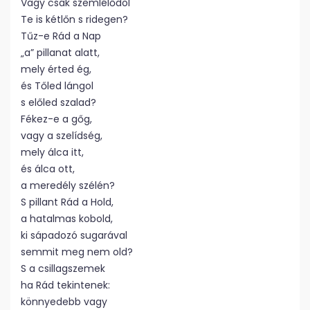
Vagy csak szemlélődöl
Te is kétlőn s ridegen?
Tűz-e Rád a Nap
„a” pillanat alatt,
mely érted ég,
és Tőled lángol
s előled szalad?
Fékez-e a gőg,
vagy a szelídség,
mely álca itt,
és álca ott,
a meredély szélén?
S pillant Rád a Hold,
a hatalmas kobold,
ki sápadozó sugarával
semmit meg nem old?
S a csillagszemek
ha Rád tekintenek:
könnyedebb vagy