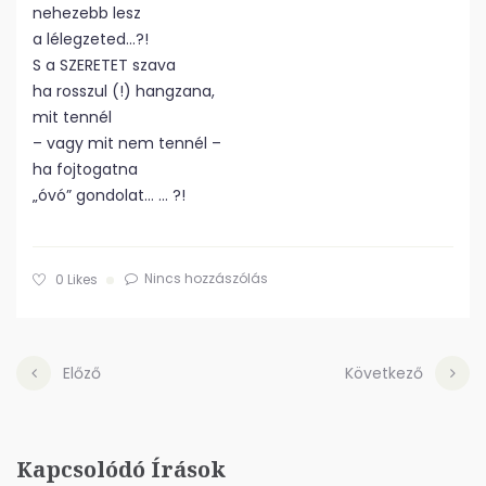
nehezebb lesz
a lélegzeted…?!
S a SZERETET szava
ha rosszul (!) hangzana,
mit tennél
– vagy mit nem tennél –
ha fojtogatna
„óvó” gondolat… … ?!
Nincs hozzászólás
0
Likes
Előző
Következő
Kapcsolódó Írások