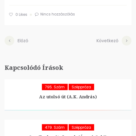
Nincs hozzászólás
0
Likes
Előző
Következő
Kapcsolódó Írások
795. Szám
Széppróza
Az utolsó út (A.K. András)
479. Szám
Széppróza