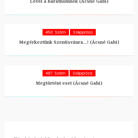
Levél a barátnőmnek (Ácsné Gabi)
450. Szám
Széppróza
Megérkeztünk Szentisvánra…! (Ácsné Gabi)
487. Szám
Széppróza
Megtörtént eset (Ácsné Gabi)