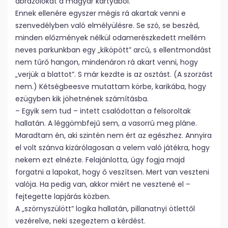
ábrázolókat a magyar kártyából.
Ennek ellenére egyszer mégis rá akartak venni e
szenvedélyben való elmélyülésre. Se szó, se beszéd,
minden előzmények nélkül odamerészkedett mellém
neves parkunkban egy „kiköpött” arcú, s ellentmondást
nem tűrő hangon, mindenáron rá akart venni, hogy
„verjük a blattot”. S már kezdte is az osztást. (A szorzást
nem.) Kétségbeesve mutattam körbe, karikába, hogy
ezügyben kik jöhetnének számításba.
– Egyik sem tud – intett csalódottan a felsoroltak
hallatán. A léggömbfejű sem, a vasorrú meg pláne.
Maradtam én, aki szintén nem ért az egészhez. Annyira
el volt szánva kizárólagosan a velem való játékra, hogy
nekem ezt elnézte. Felajánlotta, úgy fogja majd
forgatni a lapokat, hogy ő veszítsen. Mert van veszteni
valója. Ha pedig van, akkor miért ne vesztené el –
fejtegette lapjárás közben.
A „szörnyszülött” logika hallatán, pillanatnyi ötlettől
vezérelve, neki szegeztem a kérdést.