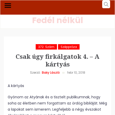
Fedél nélkül
372. Szám
Széppróza
Csak úgy firkálgatok 4. – A
kártyás
Szerző:
Baky László
febr 10, 2018
A kártyás
Gyónom az Atyának és a tisztelt publikumnak, hogy
soha az életben nem forgattam az ördög bibliáját. Még
a lapokat sem ismerem. Legfeljebb a négy évszakot