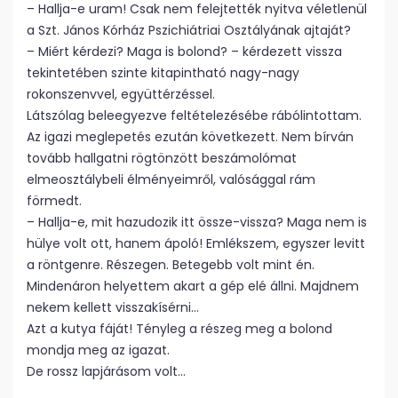
– Hallja-e uram! Csak nem felejtették nyitva véletlenül
a Szt. János Kórház Pszichiátriai Osztályának ajtaját?
– Miért kérdezi? Maga is bolond? – kérdezett vissza
tekintetében szinte kitapintható nagy-nagy
rokonszenvvel, együttérzéssel.
Látszólag beleegyezve feltételezésébe rábólintottam.
Az igazi meglepetés ezután következett. Nem bírván
tovább hallgatni rögtönzött beszámolómat
elmeosztálybeli élményeimről, valósággal rám
förmedt.
– Hallja-e, mit hazudozik itt össze-vissza? Maga nem is
hülye volt ott, hanem ápoló! Emlékszem, egyszer levitt
a röntgenre. Részegen. Betegebb volt mint én.
Mindenáron helyettem akart a gép elé állni. Majdnem
nekem kellett visszakísérni…
Azt a kutya fáját! Tényleg a részeg meg a bolond
mondja meg az igazat.
De rossz lapjárásom volt…