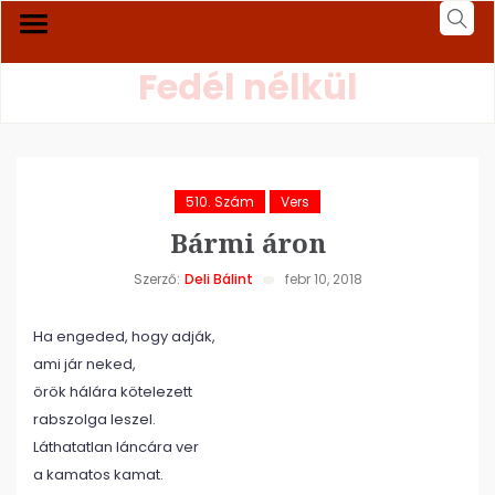
Fedél nélkül
510. Szám
Vers
Bármi áron
Szerző:
Deli Bálint
febr 10, 2018
Ha engeded, hogy adják,
ami jár neked,
örök hálára kötelezett
rabszolga leszel.
Láthatatlan láncára ver
a kamatos kamat.