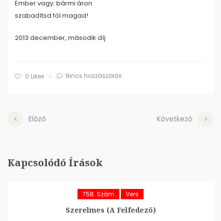
Ember vagy: bármi áron
szabadítsd föl magad!
2013 december, második díj
Nincs hozzászólás
0
Likes
Előző
Következő
Kapcsolódó Írások
758. Szám
Vers
Szerelmes (A Felfedező)