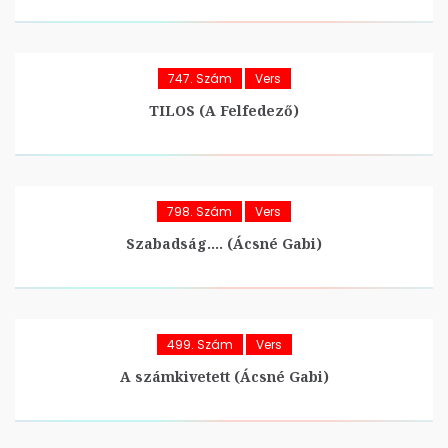
747. Szám
Vers
TILOS (A Felfedező)
798. Szám
Vers
Szabadság…. (Ácsné Gabi)
499. Szám
Vers
A számkivetett (Ácsné Gabi)