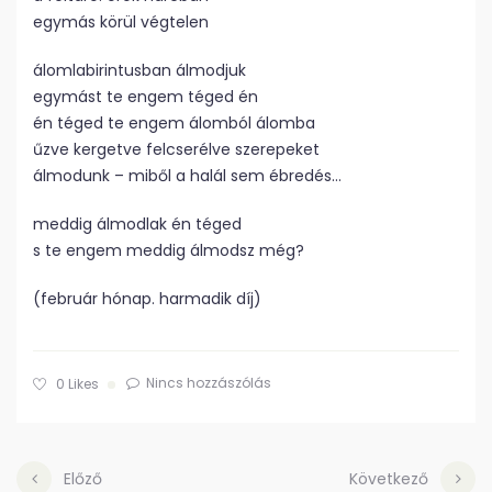
egymás körül végtelen
álomlabirintusban álmodjuk
egymást te engem téged én
én téged te engem álomból álomba
űzve kergetve felcserélve szerepeket
álmodunk – miből a halál sem ébredés…
meddig álmodlak én téged
s te engem meddig álmodsz még?
(február hónap. harmadik díj)
Nincs hozzászólás
0
Likes
Előző
Következő