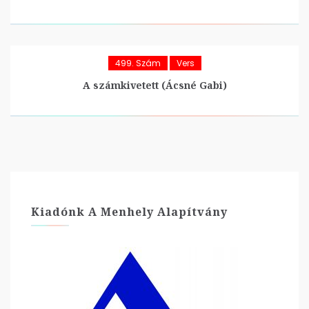
499. Szám
Vers
A számkivetett (Ácsné Gabi)
Kiadónk A Menhely Alapítvány