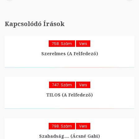
Kapcsolódó Írások
758. Szám
Vers
Szerelmes (A Felfedező)
747. Szám
Vers
TILOS (A Felfedező)
798. Szám
Vers
Szabadság…. (Ácsné Gabi)