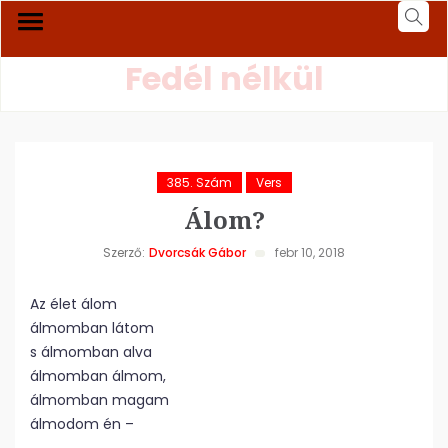
Fedél nélkül
385. Szám
Vers
Álom?
Szerző:
Dvorcsák Gábor
febr 10, 2018
Az élet álom
álmomban látom
s álmomban alva
álmomban álmom,
álmomban magam
álmodom én –