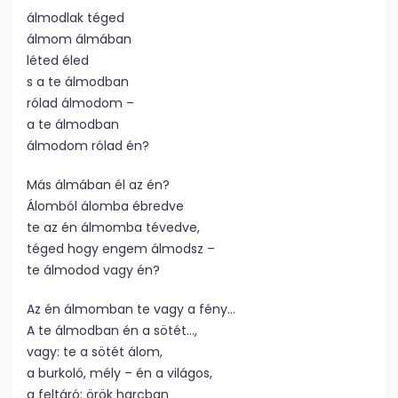
álmodlak téged
álmom álmában
léted éled
s a te álmodban
rólad álmodom –
a te álmodban
álmodom rólad én?
Más álmában él az én?
Álomból álomba ébredve
te az én álmomba tévedve,
téged hogy engem álmodsz –
te álmodod vagy én?
Az én álmomban te vagy a fény…
A te álmodban én a sötét…,
vagy: te a sötét álom,
a burkoló, mély – én a világos,
a feltáró: örök harcban