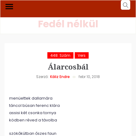
Fedél nélkül
448. Szám
Vers
Álarcosbál
Szerző:
Káliz Endre
febr 10, 2018
menüettek dallamára
táncol búsan ferenc klára
assisi két csonka tornya
ködben réved a távolba
szökőkútban őszes faun