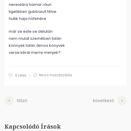
nereidára hamar ráun
ligetében gubbaszt félve
hullik haja hófehére
már se este se délután
nem mulat szemében talán
könnyek talán álmos könyvek
verse kérdi merre menjek?
Nincs hozzászólás
0
Likes
Előző
Következő
Kapcsolódó Írások