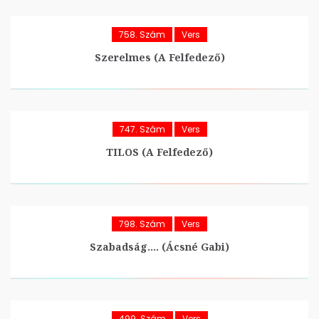
758. Szám
Vers
Szerelmes (A Felfedező)
747. Szám
Vers
TILOS (A Felfedező)
798. Szám
Vers
Szabadság…. (Ácsné Gabi)
499. Szám
Vers