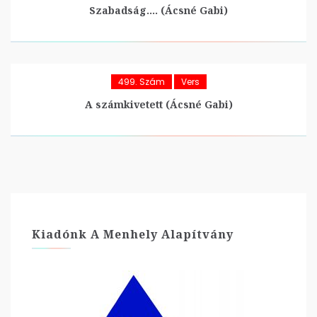
Szabadság…. (Ácsné Gabi)
499. Szám
Vers
A számkivetett (Ácsné Gabi)
Kiadónk A Menhely Alapítvány