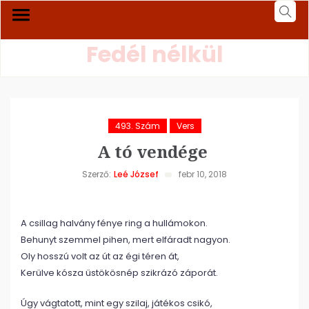
Fedél nélkül
493. Szám
Vers
A tó vendége
Szerző:
Leé József
febr 10, 2018
A csillag halvány fénye ring a hullámokon.
Behunyt szemmel pihen, mert elfáradt nagyon.
Oly hosszú volt az út az égi téren át,
Kerülve kósza üstökösnép szikrázó záporát.
Úgy vágtatott, mint egy szilaj, játékos csikó,