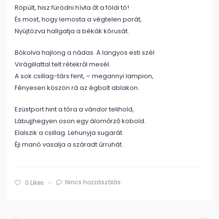
Röpült, hisz fürödni hívta őt a földi tó!
És most, hogy lemosta a végtelen porát,
Nyújtózva hallgatja a békák kórusát.
Bókolva hajlong a nádas. A langyos esti szél
Virágillattal telt rétekről mesél.
A sok csillag-társ fent, – megannyi lampion,
Fényesen köszön rá az égbolt ablakon.
Ezüstport hint a tóra a vándor telihold,
Lábujjhegyen oson egy álomőrző kobold.
Elalszik a csillag. Lehunyja sugarát.
Éji manó vasalja a száradt űrruhát.
Nincs hozzászólás
0
Likes