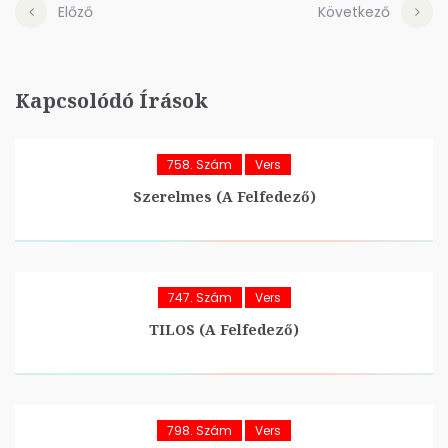
Előző
Következő
Kapcsolódó Írások
758. Szám
Vers
Szerelmes (A Felfedező)
747. Szám
Vers
TILOS (A Felfedező)
798. Szám
Vers