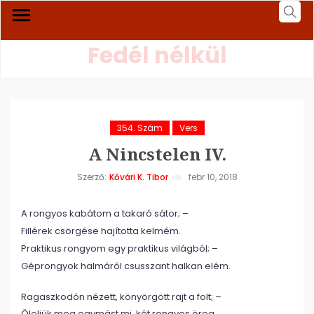
Fedél nélkül
354. Szám
Vers
A Nincstelen IV.
Szerző:
Kővári K. Tibor
febr 10, 2018
A rongyos kabátom a takaró sátor; –
Fillérek csörgése hajította kelmém.
Praktikus rongyom egy praktikus világból; –
Géprongyok halmáról csusszant halkan elém.
Ragaszkodón nézett, könyörgött rajt a folt; –
Öleljük meg egymást mi, két rongyos öreg.