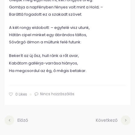
Gombja a napfényben fényes volt mint a Hold; –
Baráttá fogadott ez a szakadt szövet.
A két rongy eldobott: – egyfelé visz utunk,
Hátán cipel minket egy ábrándos táltos,
Sóvárgó álmon a múltunk felé futunk.
Bekerít az új ősz, hull ránk a rőt avar,
Kabátom gallérja-varrása hiányos,
Ha megcsordul az ég, ő mégis betakar.
Nincs hozzászólás
0
Likes
Előző
Következő