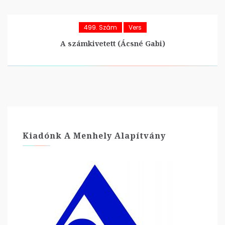
499. Szám
Vers
A számkivetett (Ácsné Gabi)
Kiadónk A Menhely Alapítvány