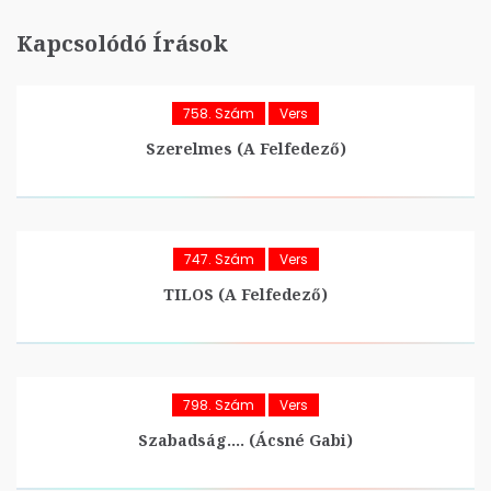
Kapcsolódó Írások
758. Szám
Vers
Szerelmes (A Felfedező)
747. Szám
Vers
TILOS (A Felfedező)
798. Szám
Vers
Szabadság…. (Ácsné Gabi)