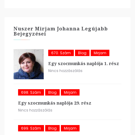
Nuszer Mirjam Johanna Legújabb
Bejegyzései
670. Szám
Blog
Mirjam
Egy szocmunkás naplója 1. rész
Nincs hozzászólás
698. Szám
Blog
Mirjam
Egy szocmunkás naplója 29. rész
Nincs hozzászólás
699. Szám
Blog
Mirjam