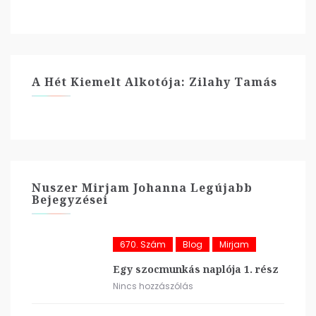
A Hét Kiemelt Alkotója: Zilahy Tamás
Nuszer Mirjam Johanna Legújabb
Bejegyzései
670. Szám
Blog
Mirjam
Egy szocmunkás naplója 1. rész
Nincs hozzászólás