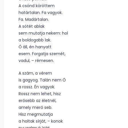
A csönd köröttem
határtalan. Fa vagyok.
Fa. Madártalan.
A sötét ablak
sem mutatja nekem: hol
a boldogabb lak.
Ő áll, én hanyatt
esem. Forgatja szemét,
vadul, – rémesen.
A szám, a vérem
is gagyog. Talán nem Ő
a rossz. Én vagyok.
Rossz nem lehet, hisz
erősebb az életnél,
amely merő seb.
Hisz megmutatja
a holtak sírját, – konok