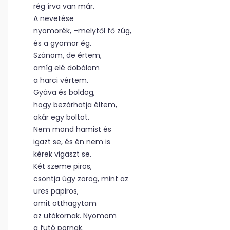
rég írva van már.
A nevetése
nyomorék, –melytől fő zúg,
és a gyomor ég.
Szánom, de értem,
amíg elé dobálom
a harci vértem.
Gyáva és boldog,
hogy bezárhatja éltem,
akár egy boltot.
Nem mond hamist és
igazt se, és én nem is
kérek vigaszt se.
Két szeme piros,
csontja úgy zörög, mint az
üres papiros,
amit otthagytam
az utókornak. Nyomom
a futó pornak.