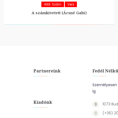
499. Szám
Vers
A számkivetett (Ácsné Gabi)
Partnereink
Fedél Nélkü
Személyesen a
ig
Kiadónk
1073 Bud
(+36) 2