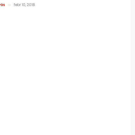
yás
febr 10, 2018