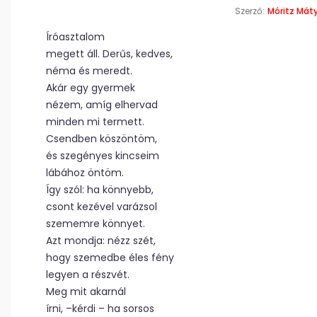
Szerző:
Móritz Mát
Íróasztalom
megett áll. Derűs, kedves,
néma és meredt.
Akár egy gyermek
nézem, amíg elhervad
minden mi termett.
Csendben köszöntöm,
és szegényes kincseim
lábához öntöm.
Így szól: ha könnyebb,
csont kezével varázsol
szememre könnyet.
Azt mondja: nézz szét,
hogy szemedbe éles fény
legyen a részvét.
Meg mit akarnál
írni, –kérdi – ha sorsos