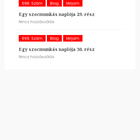
698. Szám
Blog
Mirjam
Egy szocmunkás naplója 29. rész
Nincs hozzászólás
699. Szám
Blog
Mirjam
Egy szocmunkás naplója 30. rész
Nincs hozzászólás