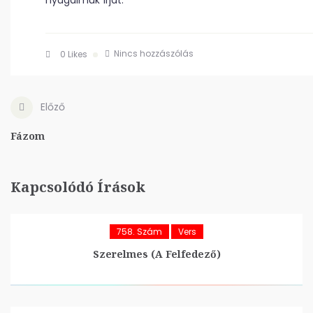
nyugalmuk írját.
Nincs hozzászólás
0
Likes
Előző
Fázom
Kapcsolódó Írások
758. Szám
Vers
Szerelmes (A Felfedező)