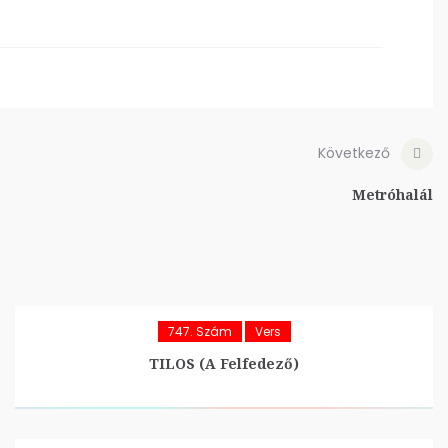
Következő
Metróhalál
747. Szám
Vers
TILOS (A Felfedező)