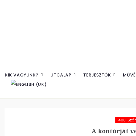
KIK VAGYUNK?
UTCALAP
TERJESZTŐK
MŰVÉ
400. Sz
A kontúrját ve