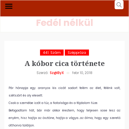
Fedél nélkül
441. Szám
Széppróza
A kóbor cica története
Szerző:
Sz@byX
febr 10, 2018
Pár hónapja egy aranyos kis cicát sodort felém az élet, félénk volt,
szétszórt és oly elesett.
Csak a szemébe izzót a tűz, a fiatalsága és a fájdalom tüze.
Befogadtam hát, bár már akkor éreztem, hogy teljesen sose lesz az
enyém, hisz hajtja az ösztöne, hajtja a vágya…az álma, hogy egy szerető
otthonra találjon.