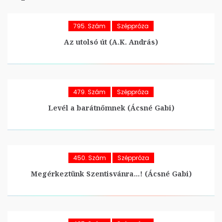
795. Szám
Széppróza
Az utolsó út (A.K. András)
479. Szám
Széppróza
Levél a barátnőmnek (Ácsné Gabi)
450. Szám
Széppróza
Megérkeztünk Szentisvánra…! (Ácsné Gabi)