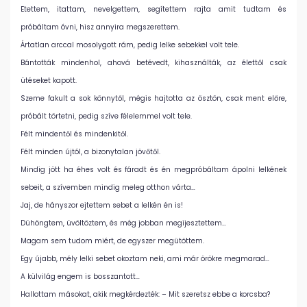
Etettem, itattam, nevelgettem, segítettem rajta amit tudtam és
próbáltam óvni, hisz annyira megszerettem.
Ártatlan arccal mosolygott rám, pedig lelke sebekkel volt tele.
Bántották mindenhol, ahová betévedt, kihasználták, az élettől csak
ütéseket kapott.
Szeme fakult a sok könnytől, mégis hajtotta az ösztön, csak ment előre,
próbált törtetni, pedig szíve félelemmel volt tele.
Félt mindentől és mindenkitől.
Félt minden újtól, a bizonytalan jövőtől.
Mindig jött ha éhes volt és fáradt és én megpróbáltam ápolni lelkének
sebeit, a szívemben mindig meleg otthon várta…
Jaj, de hányszor ejtettem sebet a lelkén én is!
Dühöngtem, üvöltöztem, és még jobban megijesztettem…
Magam sem tudom miért, de egyszer megütöttem.
Egy újabb, mély lelki sebet okoztam neki, ami már örökre megmarad…
A külvilág engem is bosszantott…
Hallottam másokat, akik megkérdezték: – Mit szeretsz ebbe a korcsba?