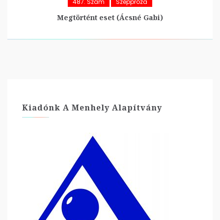
487. Szám
Széppróza
Megtörtént eset (Ácsné Gabi)
Kiadónk A Menhely Alapítvány