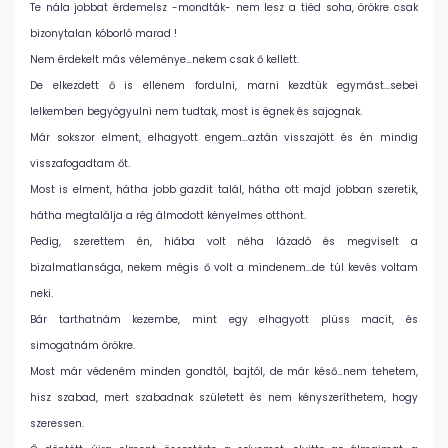
Te nála jobbat érdemelsz -mondták- nem lesz a tiéd soha, örökre csak
bizonytalan kóborló marad !
Nem érdekelt más véleménye…nekem csak ő kellett.
De elkezdett ő is ellenem fordulni, marni kezdtük egymást…sebei
lelkemben begyógyulni nem tudtak, most is égnek és sajognak.
Már sokszor elment, elhagyott engem…aztán visszajött és én mindig
visszafogadtam őt.
Most is elment, hátha jobb gazdit talál, hátha ott majd jobban szeretik,
hátha megtalálja a rég álmodott kényelmes otthont.
Pedig, szerettem én, hiába volt néha lázadó és megviselt a
bizalmatlansága, nekem mégis ő volt a mindenem…de túl kevés voltam
neki.
Bár tarthatnám kezembe, mint egy elhagyott plüss macit, és
simogatnám örökre.
Most már védeném minden gondtól, bajtól, de már késő…nem tehetem,
hisz szabad, mert szabadnak született és nem kényszeríthetem, hogy
szeressen.