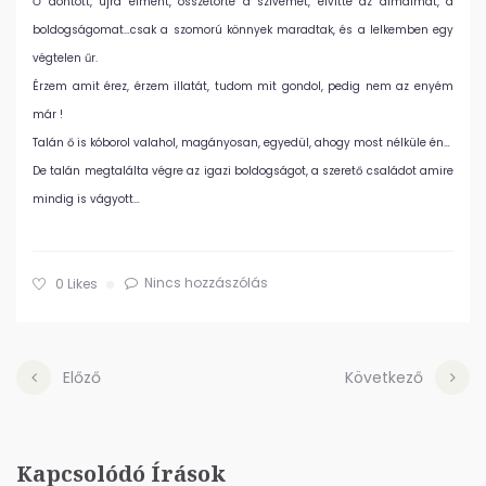
Ő döntött, újra elment, összetörte a szívemet, elvitte az álmaimat, a
boldogságomat…csak a szomorú könnyek maradtak, és a lelkemben egy
végtelen űr.
Érzem amit érez, érzem illatát, tudom mit gondol, pedig nem az enyém
már !
Talán ő is kóborol valahol, magányosan, egyedül, ahogy most nélküle én…
De talán megtalálta végre az igazi boldogságot, a szerető családot amire
mindig is vágyott…
Nincs hozzászólás
0
Likes
Előző
Következő
Kapcsolódó Írások