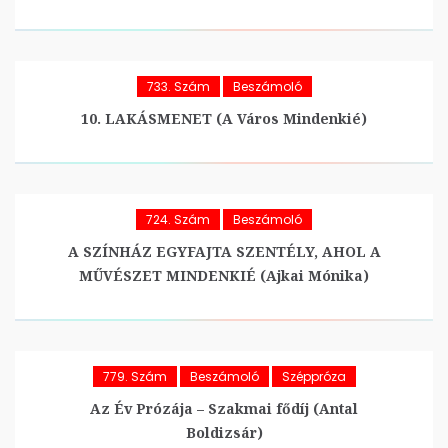
733. Szám
Beszámoló
10. LAKÁSMENET (A Város Mindenkié)
724. Szám
Beszámoló
A SZÍNHÁZ EGYFAJTA SZENTÉLY, AHOL A
MŰVÉSZET MINDENKIÉ (Ajkai Mónika)
779. Szám
Beszámoló
Széppróza
Az Év Prózája – Szakmai fődíj (Antal
Boldizsár)