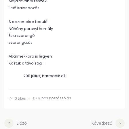
Majd további részek
Felé kalandozás
S a szemekre boruló
Néhány percnyi homály
És a szorongó
szorongatás
Akármekkora is legyen
Köztük a távolság…
2011 július, harmadik díj
Nincs hozzászólás
0
Likes
Előző
Következő