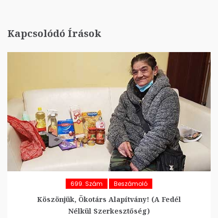
Kapcsolódó Írások
699. Szám
Beszámoló
Köszönjük, Ökotárs Alapítvány! (A Fedél
Nélkül Szerkesztőség)