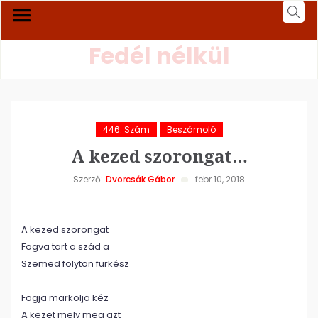
Fedél nélkül
446. Szám
Beszámoló
A kezed szorongat…
Szerző:
Dvorcsák Gábor
febr 10, 2018
A kezed szorongat
Fogva tart a szád a
Szemed folyton fürkész
Fogja markolja kéz
A kezet mely meg azt