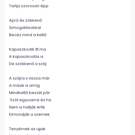
Tartja szorosan épp
Apró és zökkenő
Simogatásokkal
Becéz mind a kettő
Kapaszkodik itt ma
A kapaszkodás is
De szökkenő a száj
A szájra s vissza már
A másik is amíg
Mindkettő beszél pár
Szót egyszerre és ha
Nem is hallják értik
Elmondják a szemek
Tenyérnek az ujjak