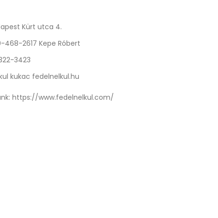
apest Kürt utca 4.
0-468-2617 Kepe Róbert
 322-3423
kul kukac fedelnelkul.hu
nk:
https://www.fedelnelkul.com/