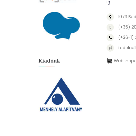
ig
1073 Bud
(+36) 2
(+36-1)
fedelnel
Kiadónk
Webshopu