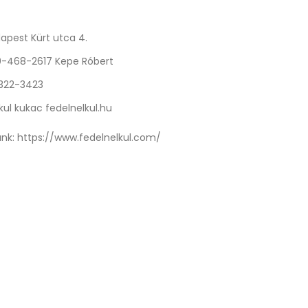
apest Kürt utca 4.
0-468-2617 Kepe Róbert
 322-3423
kul kukac fedelnelkul.hu
nk:
https://www.fedelnelkul.com/