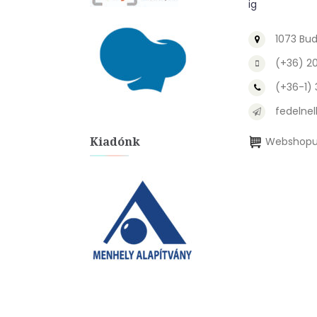
ig
1073 Bud
(+36) 2
(+36-1)
fedelnel
Kiadónk
Webshopu