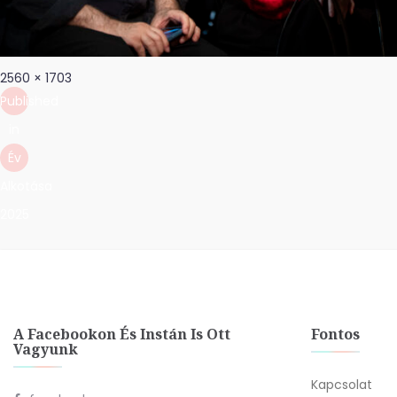
Post
Full
2560 × 1703
navigation
size
Published
in
Év
Alkotása
2025
A Facebookon És Instán Is Ott
Fontos
Vagyunk
Kapcsolat