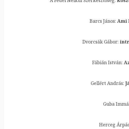
A Fedél Nélkül Szerkesztőség:
Köszö
Barcs János:
Ami 
Dvorcsák Gábor:
intr
Fábián István:
Az
Gellért András:
Já
Guba Immá
Herceg Árpád