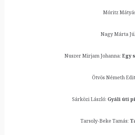
Móritz Mátyás
Nagy Márta Júl
Nuszer Mirjam Johanna:
Egy s
Ötvös Németh Edit
Sárközi László:
Gyáli úti p
Tarsoly-Beke Tamás:
Ta