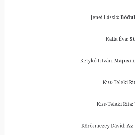
Jenei László:
Bódult
Kalla Éva:
St
Ketykó István:
Májusi i
Kiss-Teleki Rit
Kiss-Teleki Rita:
Kőrösmezey Dávid:
Az 