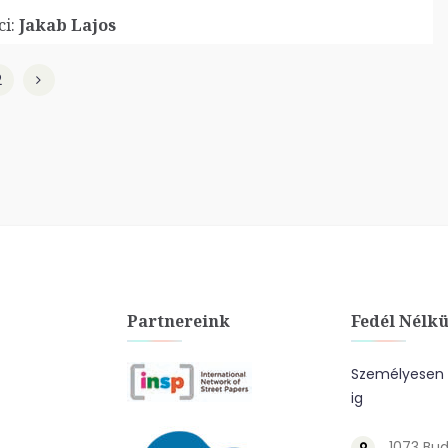
i:
Jakab Lajos
2
Partnereink
Fedél Nélkü
Személyesen a
ig
1073 Bud