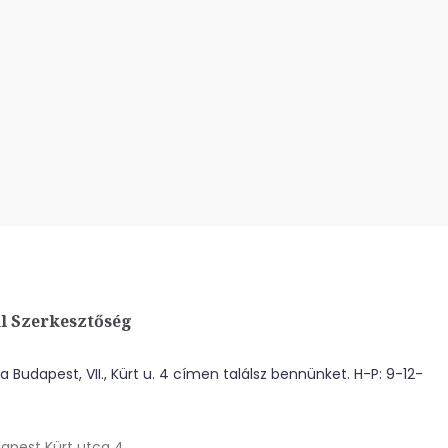
l Szerkesztőség
 Budapest, VII., Kürt u. 4 címen találsz bennünket. H-P: 9-12-
apest Kürt utca 4.