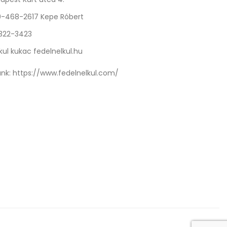
0-468-2617 Kepe Róbert
 322-3423
kul kukac fedelnelkul.hu
nk:
https://www.fedelnelkul.com/