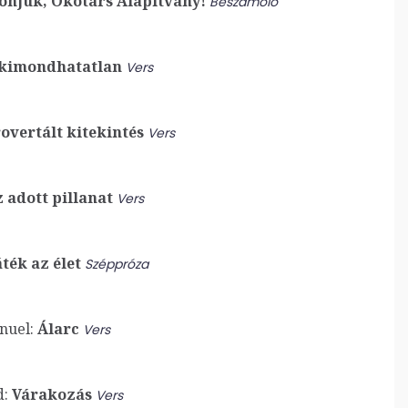
njük, Ökotárs Alapítvány!
Beszámoló
kimondhatatlan
Vers
overtált kitekintés
Vers
 adott pillanat
Vers
ték az élet
Széppróza
nuel:
Álarc
Vers
:
Várakozás
Vers