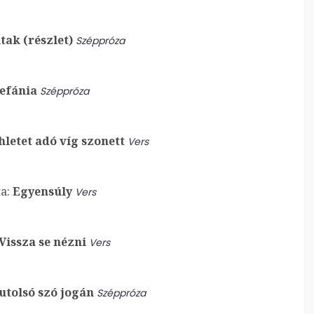
ak (részlet)
Széppróza
efánia
Széppróza
hletet adó víg szonett
Vers
a:
Egyensúly
Vers
Vissza se nézni
Vers
utolsó szó jogán
Széppróza