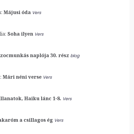
:
Májusi óda
Vers
ia:
Soha ilyen
Vers
zocmunkás naplója 30. rész
blog
:
Mári néni verse
Vers
illanatok, Haiku lánc 1-8.
Vers
karóm a csillagos ég
Vers