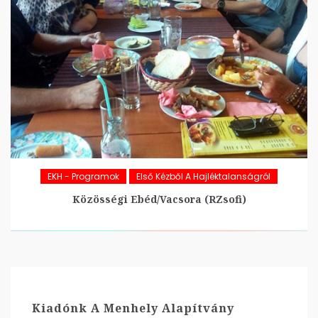
EKH - Programok
Első Kézből A Hajléktalanságról
Közösségi Ebéd/Vacsora (RZsofi)
Kiadónk A Menhely Alapítvány