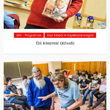
EKH - Programok
Első Kézből A Hajléktalanságról
Élő Könyvtár (RZsofi)