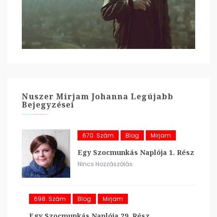
Nuszer Mirjam Johanna Legújabb
Bejegyzései
670. Szám
Blog
Mirjam
Egy Szocmunkás Naplója 1. Rész
Nincs Hozzászólás
698. Szám
Blog
Mirjam
Egy Szocmunkás Naplója 29. Rész