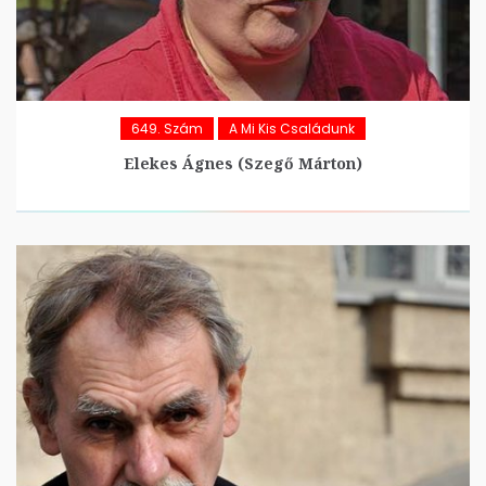
649. Szám
A Mi Kis Családunk
Elekes Ágnes (Szegő Márton)