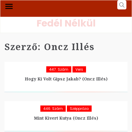
Fedél Nélkül
Szerző:
Oncz Illés
447. Szám
Vers
Hogy Ki Volt Gipsz Jakab? (Oncz Illés)
446. Szám
Széppróza
Mint Kivert Kutya (Oncz Illés)