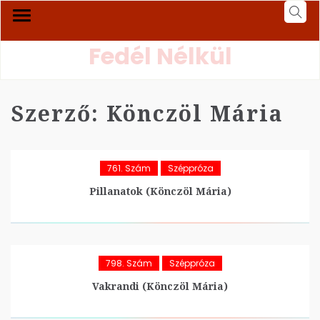
Fedél Nélkül
Szerző:
Könczöl Mária
761. Szám
Széppróza
Pillanatok (Könczöl Mária)
798. Szám
Széppróza
Vakrandi (Könczöl Mária)