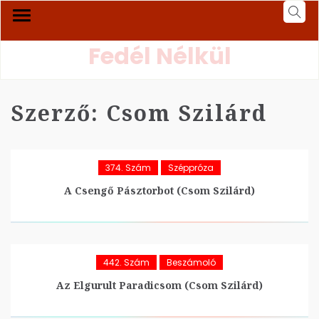
Fedél Nélkül
Szerző:
Csom Szilárd
374. Szám
Széppróza
A Csengő Pásztorbot (Csom Szilárd)
442. Szám
Beszámoló
Az Elgurult Paradicsom (Csom Szilárd)