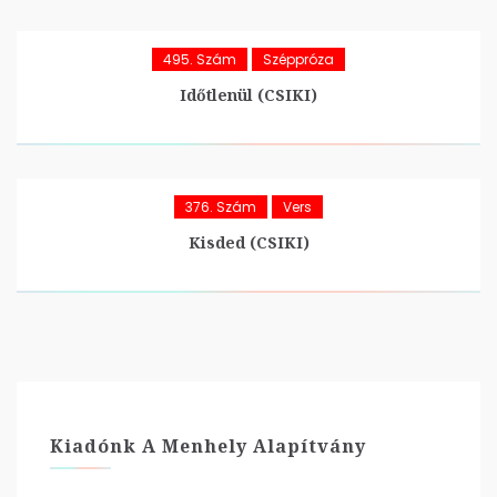
495. Szám
Széppróza
Időtlenül (CSIKI)
376. Szám
Vers
Kisded (CSIKI)
Kiadónk A Menhely Alapítvány