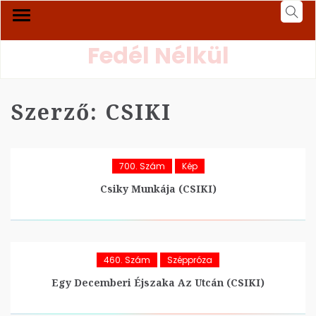
Fedél Nélkül
Szerző:
CSIKI
700. Szám
Kép
Csiky Munkája (CSIKI)
460. Szám
Széppróza
Egy Decemberi Éjszaka Az Utcán (CSIKI)