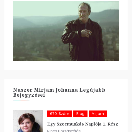
Nuszer Mirjam Johanna Legújabb
Bejegyzései
670. Szám
Blog
Mirjam
Egy Szocmunkás Naplója 1. Rész
Nincs Hozzászólás