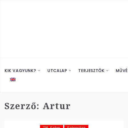
KIK VAGYUNK?
UTCALAP
TERJESZTŐK
MŰVÉ
Szerző:
Artur
716. Szám
Széppróza