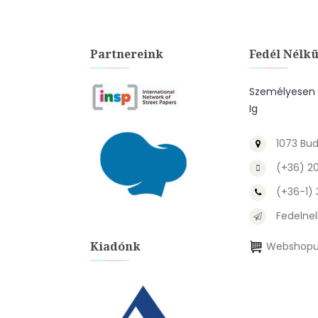
Partnereink
Fedél Nélkü
Személyesen A
Ig
1073 Bud
(+36) 2
(+36-1)
Fedelnel
Kiadónk
Webshopu