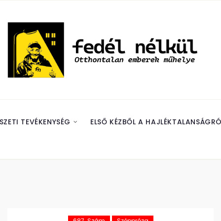
SZETI TEVÉKENYSÉG
ELSŐ KÉZBŐL A HAJLÉKTALANSÁGRÓ
687. Szám
Széppróza