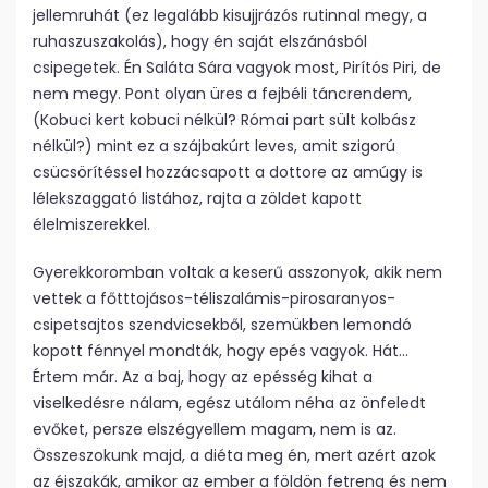
jellemruhát (ez legalább kisujjrázós rutinnal megy, a
ruhaszuszakolás), hogy én saját elszánásból
csipegetek. Én Saláta Sára vagyok most, Pirítós Piri, de
nem megy. Pont olyan üres a fejbéli táncrendem,
(Kobuci kert kobuci nélkül? Római part sült kolbász
nélkül?) mint ez a szájbakúrt leves, amit szigorú
csücsörítéssel hozzácsapott a dottore az amúgy is
lélekszaggató listához, rajta a zöldet kapott
élelmiszerekkel.
Gyerekkoromban voltak a keserű asszonyok, akik nem
vettek a főtttojásos-téliszalámis-pirosaranyos-
csipetsajtos szendvicsekből, szemükben lemondó
kopott fénnyel mondták, hogy epés vagyok. Hát…
Értem már. Az a baj, hogy az epésség kihat a
viselkedésre nálam, egész utálom néha az önfeledt
evőket, persze elszégyellem magam, nem is az.
Összeszokunk majd, a diéta meg én, mert azért azok
az éjszakák, amikor az ember a földön fetreng és nem