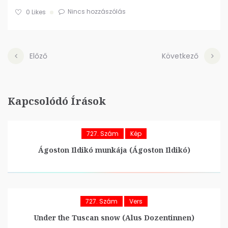
Nincs hozzászólás
0
Likes
Előző
Következő
Kapcsolódó Írások
727. Szám
Kép
Ágoston Ildikó munkája (Ágoston Ildikó)
727. Szám
Vers
Under the Tuscan snow (Alus Dozentinnen)