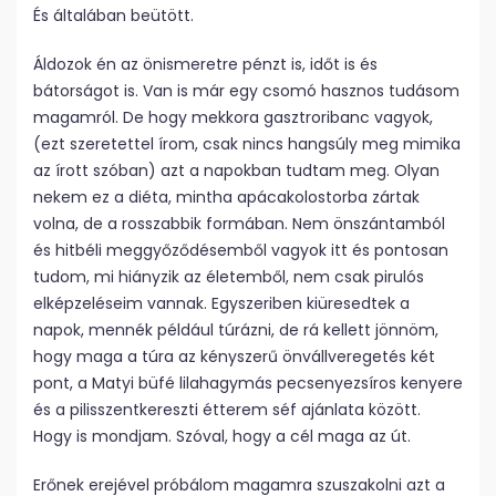
És általában beütött.
Áldozok én az önismeretre pénzt is, időt is és
bátorságot is. Van is már egy csomó hasznos tudásom
magamról. De hogy mekkora gasztroribanc vagyok,
(ezt szeretettel írom, csak nincs hangsúly meg mimika
az írott szóban) azt a napokban tudtam meg. Olyan
nekem ez a diéta, mintha apácakolostorba zártak
volna, de a rosszabbik formában. Nem önszántamból
és hitbéli meggyőződésemből vagyok itt és pontosan
tudom, mi hiányzik az életemből, nem csak pirulós
elképzeléseim vannak. Egyszeriben kiüresedtek a
napok, mennék például túrázni, de rá kellett jönnöm,
hogy maga a túra az kényszerű önvállveregetés két
pont, a Matyi büfé lilahagymás pecsenyezsíros kenyere
és a pilisszentkereszti étterem séf ajánlata között.
Hogy is mondjam. Szóval, hogy a cél maga az út.
Erőnek erejével próbálom magamra szuszakolni azt a