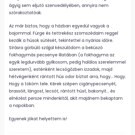
ágyig sem eljutó szenvedélyében, annyira nem
szórakoztatóak.
Az már biztos, hogy a házban egyedül vagyok a
bajommal. Fürge és tettrekész szomszédaim reggel
kezdik a húsok sütését, tekintettel a nyárias időre.
Sírásra görbülő szájjal készülődöm a bekúszó
fokhagymás pecsenye illatában (a fokhagyma az
egyik legdurvább gyilkosom, pedig halálos szerelemmel
szeretem), esténként lecsógőzben izzadok, majd
hétvégenként rántott hús odor bíztat arra, hogy… Hogy.
Hogy a tököm tele. Kérek szépen cigánypecsenyét,
brassóit, lángost, lecsót, rántott húst, bakonyit… és
elnézést persze mindenkitől, akit majdnem bekaptam
a napokban.
Egyenek jókat helyettem is!