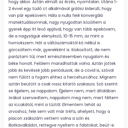
hogy akkor. Aztán elmúlt az érzés, nyomtalan. Utána 1-
2 évvel egy tüdő ct alkalmával grátisz kiderült, hogy
van pár epekövem. Hála a nulla felé konvergáló
matektudásomnak, nagy nyugodtan közöltem a
gyerek épp itt levő apjával, hogy van több epekövem,
de a nagyságuk elenyésző, 10-15 mm, az mint a
homokszem. Hát a váltószámoktól kő nélkül is
görcsöltem már, gyerekként is. Kiokosított, de nem
paráztam túl, mert emésztésemben nyugalom és
béke honolt. Felőlem maradhattak volna. Aztán jöttek
jobb és kevéssé jobb periódusok, de a covid is, szóval
nem fűlött a fogam ehhez a hercehurcához. Mígnem
aztán beütött a csak rossz kitartó szakasza. Szó szerint
se éjjelem, se nappalom. Éjjelem nem, mert általában
órákat szenvedtem, nappalom meg nem, mert féltem
az iccakától, mint a tűztől. Elmentem tehát az
orvoshoz, fele sem volt már tréfa, ahelyett, hogy a
piacon zsákszám vettem volna a szín és
illatkavalkádot, rettegve nyeltem a falatokat, beüt-e.