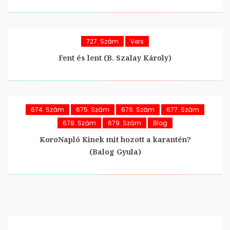
727. Szám
Vers
Fent és lent (B. Szalay Károly)
674. Szám
675. Szám
676. Szám
677. Szám
678. Szám
679. Szám
Blog
KoroNapló Kinek mit hozott a karantén?
(Balog Gyula)