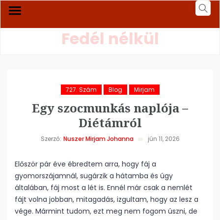
Fedél nélkül
727. Szám
Blog
Mirjam
Egy szocmunkás naplója –
Diétámról
Szerző:
Nuszer Mirjam Johanna
jún 11, 2026
Először pár éve ébredtem arra, hogy fáj a
gyomorszájamnál, sugárzik a hátamba és úgy
általában, fáj most a lét is. Ennél már csak a nemlét
fájt volna jobban, mitagadás, izgultam, hogy az lesz a
vége. Mármint tudom, ezt meg nem fogom úszni, de