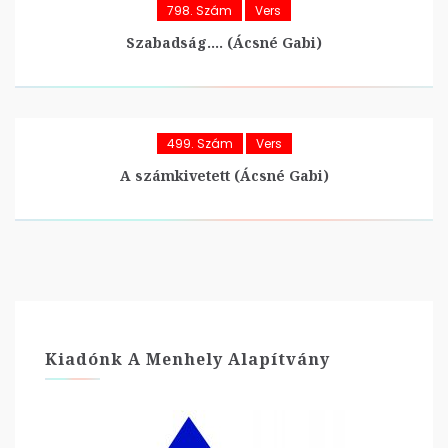
798. Szám
Vers
Szabadság…. (Ácsné Gabi)
499. Szám
Vers
A számkivetett (Ácsné Gabi)
Kiadónk A Menhely Alapítvány