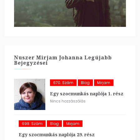
Nuszer Mirjam Johanna Legújabb
Bejegyzései
670. Szám
Blog
Mirjam
Egy szocmunkás naplója 1. rész
Nincs hozzászólás
698. Szám
Blog
Mirjam
Egy szocmunkás naplója 29. rész