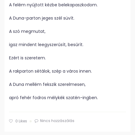
A felém nyújtott kézbe belekapaszkodom.
A Duna-parton jeges szél süvít.
A szó megmutat,
igaz mindent leegyszerűsít, besűrít.
Ezért is szeretem.
A rakparton sétálok, szép a város innen.
A Duna mellém fekszik szerelmesen,
apró fehér fodros mélykék szatén-ingben.
Nincs hozzászólás
0
Likes