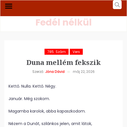
Fedél nélkül
785. Szám
Vers
Duna mellém fekszik
Szerző:
Jóna Dávid
máj 22, 2026
Kettő. Nulla. Kettő. Négy.
Január. Még szokom.
Magamba karolok, abba kapaszkodom.
Nézem a Dunát, szilánkos jelen, amit látok,