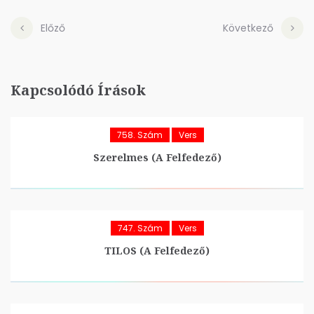
Előző
Következő
Kapcsolódó Írások
758. Szám
Vers
Szerelmes (A Felfedező)
747. Szám
Vers
TILOS (A Felfedező)