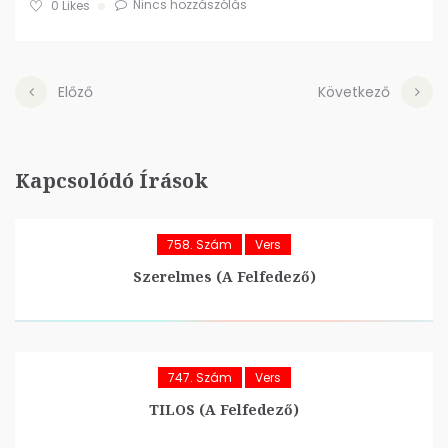
Nincs hozzászólás
0
Likes
Előző
Következő
Kapcsolódó Írások
758. Szám
Vers
Szerelmes (A Felfedező)
747. Szám
Vers
TILOS (A Felfedező)