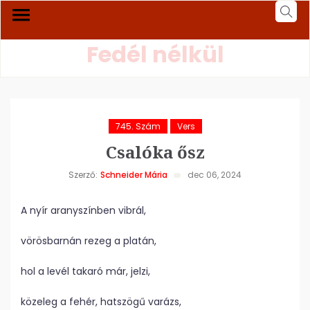
Fedél nélkül
745. Szám
Vers
Csalóka ősz
Szerző:
Schneider Mária
dec 06, 2024
A nyír aranyszínben vibrál,
vörösbarnán rezeg a platán,
hol a levél takaró már, jelzi,
közeleg a fehér, hatszögű varázs,