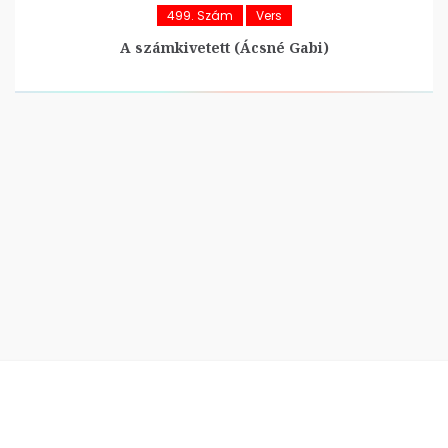
499. Szám
Vers
A számkivetett (Ácsné Gabi)