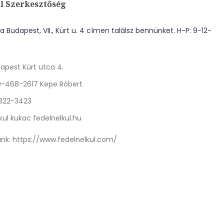
l Szerkesztőség
 Budapest, VII., Kürt u. 4 címen találsz bennünket. H-P: 9-12-
apest Kürt utca 4.
0-468-2617 Kepe Róbert
 322-3423
kul kukac fedelnelkul.hu
nk:
https://www.fedelnelkul.com/