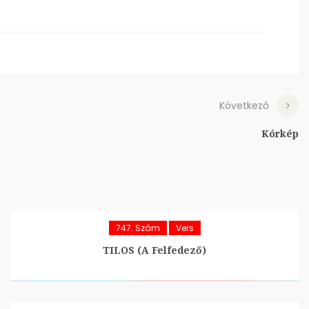
Következő
Kórkép
747. Szám
Vers
TILOS (A Felfedező)