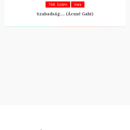
798. Szám
Vers
Szabadság…. (Ácsné Gabi)