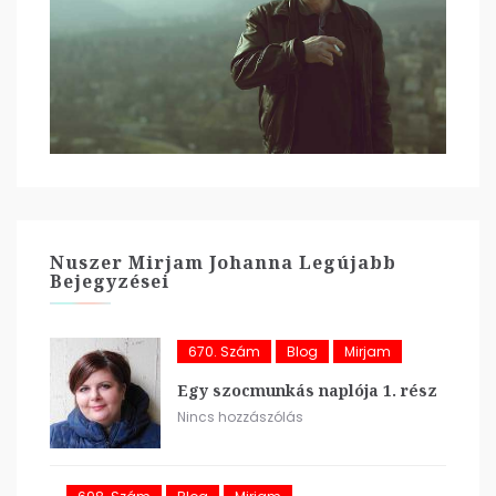
Nuszer Mirjam Johanna Legújabb
Bejegyzései
670. Szám
Blog
Mirjam
Egy szocmunkás naplója 1. rész
Nincs hozzászólás