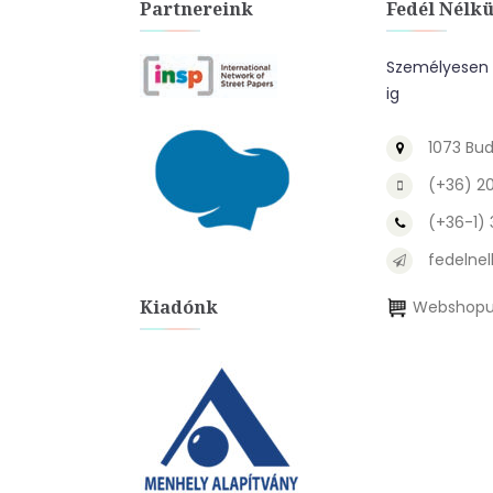
Partnereink
Fedél Nélkü
Személyesen a
ig
1073 Bud
(+36) 2
(+36-1)
fedelnel
Kiadónk
Webshopu