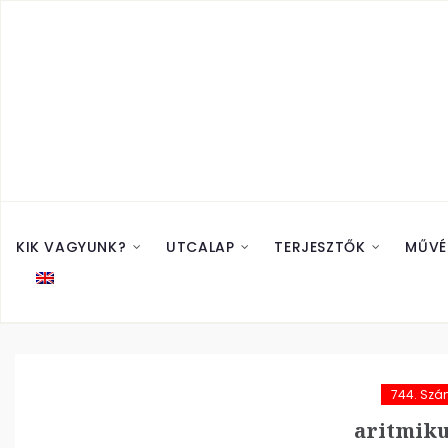
KIK VAGYUNK?
UTCALAP
TERJESZTŐK
MŰVÉ
744. Sz
aritmiku