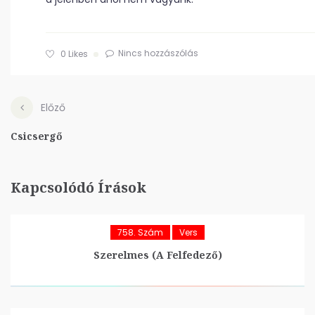
Nincs hozzászólás
0
Likes
Előző
Csicsergő
Kapcsolódó Írások
758. Szám
Vers
Szerelmes (A Felfedező)