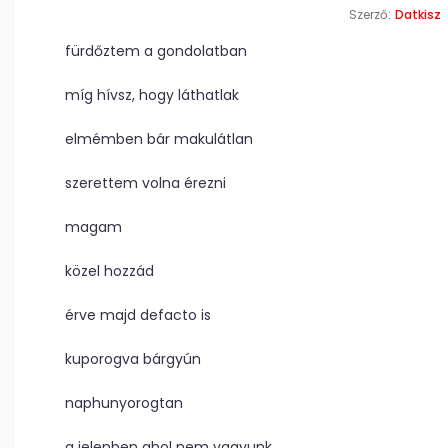
Szerző:
Datkisz
fürdőztem a gondolatban
míg hívsz, hogy láthatlak
elmémben bár makulátlan
szerettem volna érezni
magam
közel hozzád
érve majd defacto is
kuporogva bárgyún
naphunyorogtan
a jelenben ahol nem vagyunk.