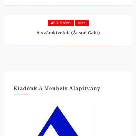
499. Szám
Vers
A számkivetett (Ácsné Gabi)
Kiadónk A Menhely Alapítvány