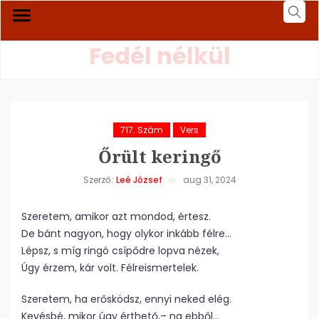
Fedél nélkül
717. Szám
Vers
Őrült keringő
Szerző:
Leé József
aug 31, 2024
Szeretem, amikor azt mondod, értesz.
De bánt nagyon, hogy olykor inkább félre…
Lépsz, s míg ringó csípődre lopva nézek,
Úgy érzem, kár volt. Félreismertelek.
Szeretem, ha erősködsz, ennyi neked elég.
Kevésbé, mikor úgy érthető,– na ebből…