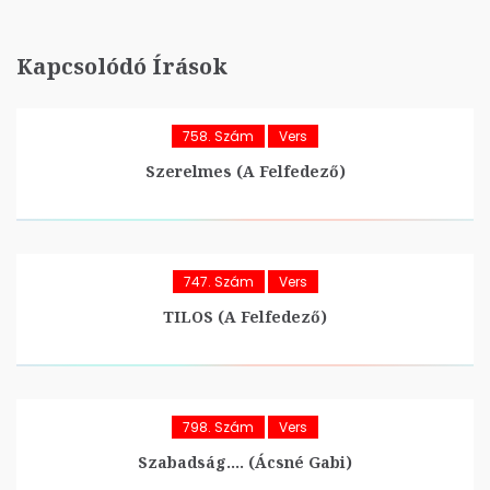
Kapcsolódó Írások
758. Szám
Vers
Szerelmes (A Felfedező)
747. Szám
Vers
TILOS (A Felfedező)
798. Szám
Vers
Szabadság…. (Ácsné Gabi)