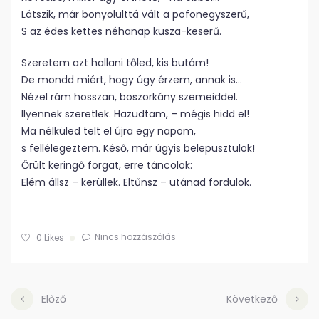
Látszik, már bonyolulttá vált a pofonegyszerű,
S az édes kettes néhanap kusza-keserű.
Szeretem azt hallani tőled, kis butám!
De mondd miért, hogy úgy érzem, annak is…
Nézel rám hosszan, boszorkány szemeiddel.
Ilyennek szeretlek. Hazudtam, – mégis hidd el!
Ma nélküled telt el újra egy napom,
s fellélegeztem. Késő, már úgyis belepusztulok!
Őrült keringő forgat, erre táncolok:
Elém állsz – kerüllek. Eltűnsz – utánad fordulok.
Nincs hozzászólás
0
Likes
Előző
Következő