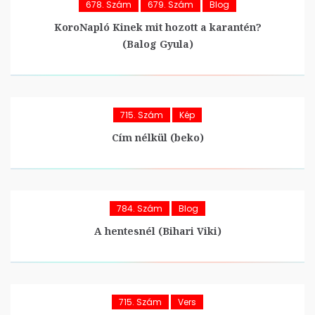
678. Szám
679. Szám
Blog
KoroNapló Kinek mit hozott a karantén?
(Balog Gyula)
715. Szám
Kép
Cím nélkül (beko)
784. Szám
Blog
A hentesnél (Bihari Viki)
715. Szám
Vers