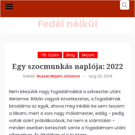
Fedél nélkül
715. Szám
Blog
Mirjam
Egy szocmunkás naplója: 2022
Szerző:
Nuszer Mirjam Johanna
aug 29, 2024
Nem készülök nagy fogadalmakkal a szilveszter utáni
életemre. Ritkán vagyok következetes, a fogadalmak
birodalma az egyik, ahova meg inkább be sem teszem
a lábam, mert a sors nagy mókamester, eddig – pedig
voltak azért próbálkozások, ha nem is számtalan –
minden esetben betesztelt szinte a fogadalmam utáni