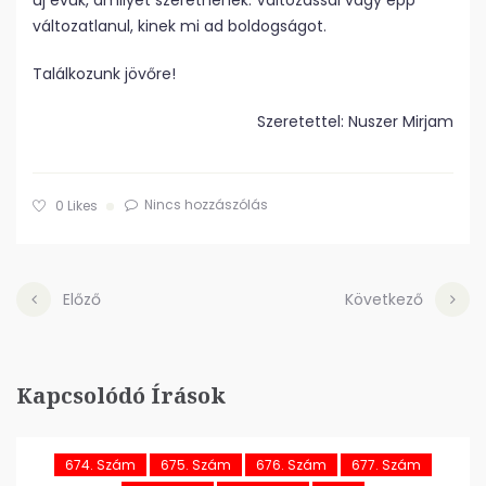
új évük, amilyet szeretnének. Változással vagy épp
változatlanul, kinek mi ad boldogságot.
Találkozunk jövőre!
Szeretettel: Nuszer Mirjam
Nincs hozzászólás
0
Likes
Előző
Következő
Kapcsolódó Írások
674. Szám
675. Szám
676. Szám
677. Szám