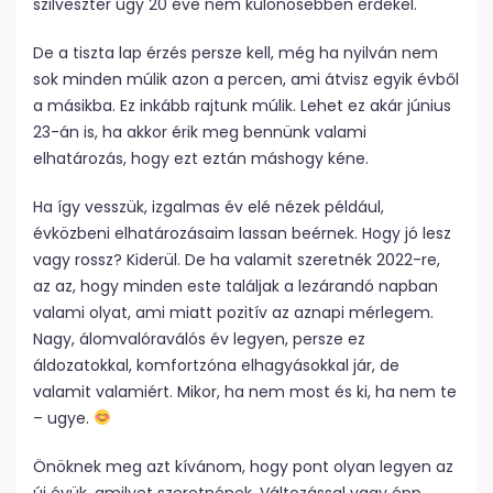
szilveszter úgy 20 éve nem különösebben érdekel.
De a tiszta lap érzés persze kell, még ha nyilván nem
sok minden múlik azon a percen, ami átvisz egyik évből
a másikba. Ez inkább rajtunk múlik. Lehet ez akár június
23-án is, ha akkor érik meg bennünk valami
elhatározás, hogy ezt eztán máshogy kéne.
Ha így vesszük, izgalmas év elé nézek például,
évközbeni elhatározásaim lassan beérnek. Hogy jó lesz
vagy rossz? Kiderül. De ha valamit szeretnék 2022-re,
az az, hogy minden este találjak a lezárandó napban
valami olyat, ami miatt pozitív az aznapi mérlegem.
Nagy, álomvalóraválós év legyen, persze ez
áldozatokkal, komfortzóna elhagyásokkal jár, de
valamit valamiért. Mikor, ha nem most és ki, ha nem te
– ugye.
Önöknek meg azt kívánom, hogy pont olyan legyen az