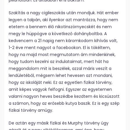
pillanatban. És általában el is buktam.
Szakítás a nagy cigileszokás után mondjuk. Hát ember
legyen a talpán, aki ilyenkor azt mantrázza, hogy nem
etetem a bennem élő nikotinszörnyecskét és nem
megy le hüppögve a következő dohányboltba. A
kedvencem a 21 napig nem káromkodom kihívás volt,
1-2 éve ment nagyot a facebookon. El is tökéltem,
hogy na majd most megmutatom ám mindenkinek,
hogy tudom kezelni az indulataimat, mert hát ha
meggondolom mit is beszélek, azzal máris veszít a
lendületéből, mégsem lehet hevesen azt mondani,
hogy az iskoláját neki. Ez az egyetlen fizikai törvény,
amit képes vagyok felfogni. Egyszer az egyetemen
valami nagyon heves beszédbe kezdtem és kicsúszott
a számon, hogy az erősebb kutya baszik. Ez is egy szép
fizikai törvény amúgy.
De aztán egy másik fizikai és Murphy törvény úgy