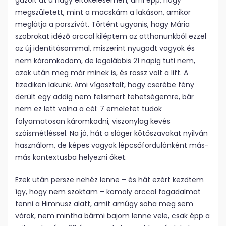
gázolt át a nagy eltökélésemen, ami épp, hogy
megszületett, mint a macskám a lakáson, amikor
meglátja a porszívót. Történt ugyanis, hogy Mária
szobrokat idéző arccal kiléptem az otthonunkból ezzel
az új identitásommal, miszerint nyugodt vagyok és
nem káromkodom, de legalábbis 21 napig tuti nem,
azok után meg már minek is, és rossz volt a lift. A
tizediken lakunk. Ami vígasztalt, hogy cserébe fény
derült egy addig nem felismert tehetségemre, bár
nem ez lett volna a cél: 7 emeletet tudok
folyamatosan káromkodni, viszonylag kevés
szóismétléssel. Na jó, hát a sláger kötőszavakat nyilván
használom, de képes vagyok lépcsőfordulónként más-
más kontextusba helyezni őket.
Ezek után persze nehéz lenne – és hát ezért kezdtem
így, hogy nem szoktam – komoly arccal fogadalmat
tenni a Himnusz alatt, amit amúgy soha meg sem
várok, nem mintha bármi bajom lenne vele, csak épp a