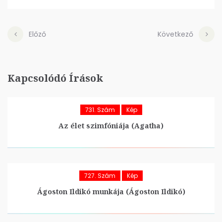
Előző
Következő
Kapcsolódó Írások
731. Szám
Kép
Az élet szimfóniája (Agatha)
727. Szám
Kép
Ágoston Ildikó munkája (Ágoston Ildikó)