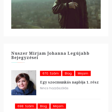
Nuszer Mirjam Johanna Legújabb
Bejegyzései
670. Szám
Blog
Mirjam
Egy szocmunkás naplója 1. rész
Nincs hozzászólás
698. Szám
Blog
Mirjam