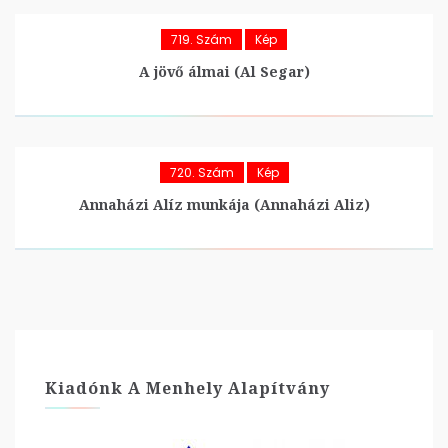
719. Szám
Kép
A jövő álmai (Al Segar)
720. Szám
Kép
Annaházi Alíz munkája (Annaházi Aliz)
Kiadónk A Menhely Alapítvány