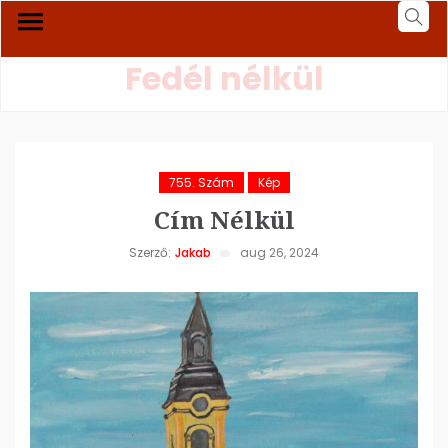
Fedél nélkül
755. Szám
Kép
Cím Nélkül
Szerző:
Jakab
aug 26, 2024