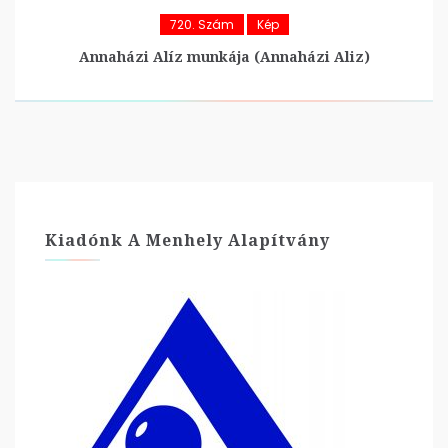
720. Szám
Kép
Annaházi Alíz munkája (Annaházi Aliz)
Kiadónk A Menhely Alapítvány