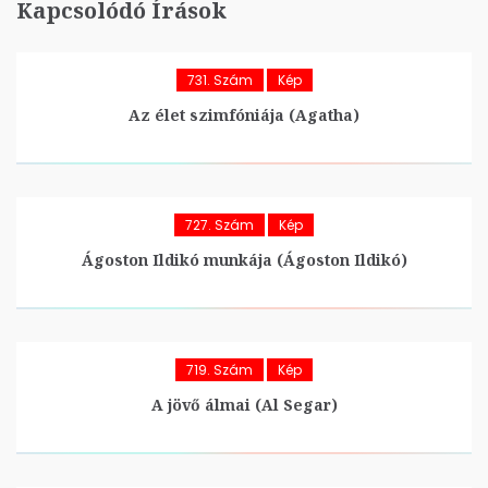
Kapcsolódó Írások
731. Szám
Kép
Az élet szimfóniája (Agatha)
727. Szám
Kép
Ágoston Ildikó munkája (Ágoston Ildikó)
719. Szám
Kép
A jövő álmai (Al Segar)