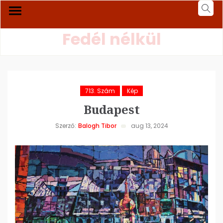
Fedél nélkül
713. Szám
Kép
Budapest
Szerző:
Balogh Tibor
aug 13, 2024